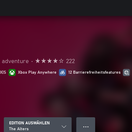
& adventure
•
222
 X|S
Xbox Play Anywhere
12 Barrierefreiheitsfeatures
EDITION AUSWÄHLEN
● ● ●
The Alters