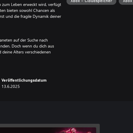
Xbox – Cloudspeicher
Xbox
 zum Leben erweckt wird, verfügt
nten bieten sowohl Chancen als
t und die fragile Dynamik deiner
laneten auf der Suche nach
kunden. Doch wenn du dich aus
 deine Alters verschiedenen
ausgesetzt werdet. Deshalb musst
hen Aktivitäten klug planen!
Veröffentlichungsdatum
 verzweigter Pfade. Deine
13.6.2025
ch wiederum auf ihre Reise
utzen. Stelle notwendige
n wie dem Forschungslabor oder
den entscheiden, die du speziell
eiben, wie Anomaliedetektoren oder