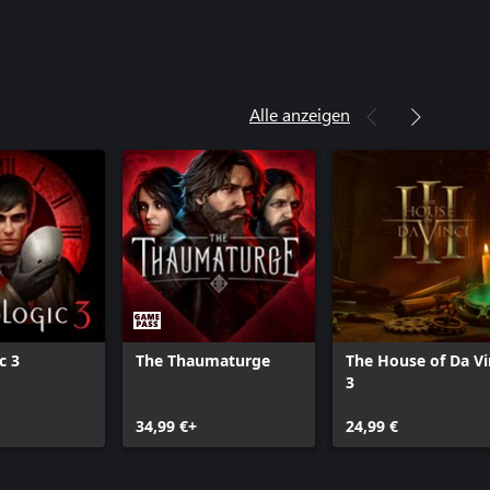
Alle anzeigen
c 3
The Thaumaturge
The House of Da Vi
3
34,99 €+
24,99 €