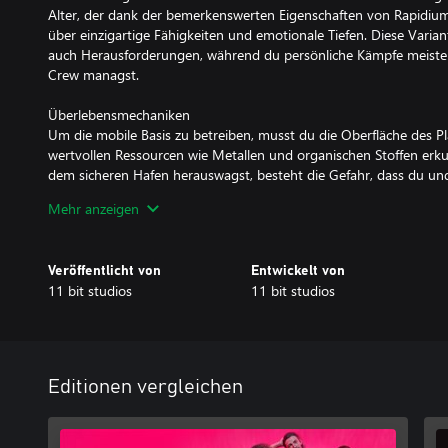
Alter, der dank der bemerkenswerten Eigenschaften von Rapidium
über einzigartige Fähigkeiten und emotionale Tiefen. Diese Varia
auch Herausforderungen, während du persönliche Kämpfe meisters
Crew managst.
Überlebensmechaniken
Um die mobile Basis zu betreiben, musst du die Oberfläche des P
wertvollen Ressourcen wie Metallen und organischen Stoffen er
dem sicheren Hafen herauswagst, besteht die Gefahr, dass du und
tödlichen Anomalien und der allgegenwärtigen Sonnenstrahlung 
Mehr anzeigen
du auf den Tag- und Nachtzyklus im Spiel achten und deine täglic
Verzweigte Handlungsstränge
Veröffentlicht von
Entwickelt von
Navigiere durch eine Geschichte voller moralischer Dilemmas und
11 bit studios
11 bit studios
Entscheidungen prägen Jans Beziehungen zu seinen Alters, was si
auswirkt und dich zu verschiedenen Ausgängen und Enden führt.
Erweitere deine Basis
Die gesammelten Ressourcen kannst du auf verschiedene Weise n
Editionen vergleichen
Gegenstände her oder baue deine Basis mit zusätzlichen Module
dem Sozialraum aus. Manchmal musst du dich zwischen Gegenstän
für deine Alters anfertigst, und solchen, die die Mission vorantr