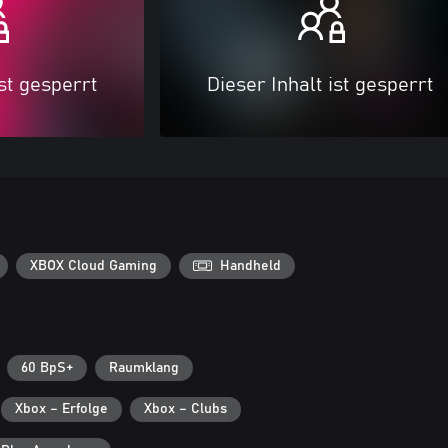
ist gesperrt
Dieser Inhalt ist gesperrt
XBOX Cloud Gaming
Handheld
60 BpS+
Raumklang
Xbox – Erfolge
Xbox – Clubs