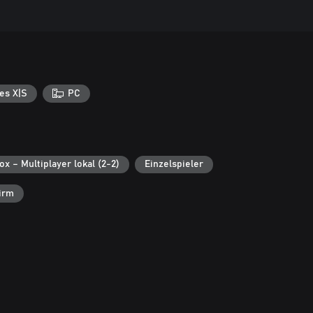
es X|S
PC
ox – Multiplayer lokal (2-2)
Einzelspieler
irm