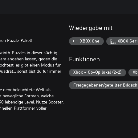
Wiedergabe mit
ohen Puzzle-Paket!
XBOX One
XBOX Seri
nth-Puzzles in dieser süchtig
am angehen lassen, gegen die
Funktionen
chtest, es gibt einen Modus für
Quadrat... sonst bist du für immer
Xbox – Co-Op lokal (2-2)
Xb
Freigegebener/geteilter Bildsch
ne neonbeleuchtete Welt als
e bewegliche Formen, weiche
50 lebendige Level. Nutze Booster,
nellen Plattformer voller