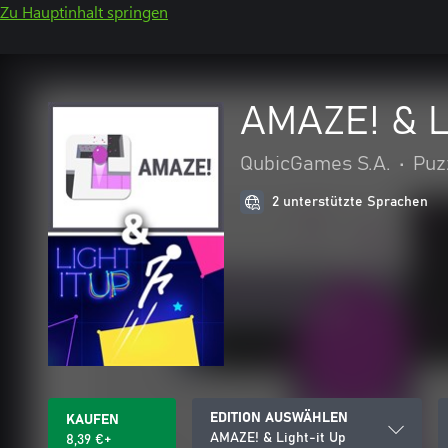
Zu Hauptinhalt springen
AMAZE! & L
QubicGames S.A.
•
Puz
2 unterstützte Sprachen
EDITION AUSWÄHLEN
KAUFEN
AMAZE! & Light-it Up
8,39 €+