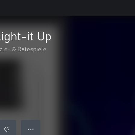
ight-it Up
zle- & Ratespiele
● ● ●