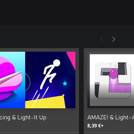
ing & Light-It Up
AMAZE! & Light-i
8,39 €+