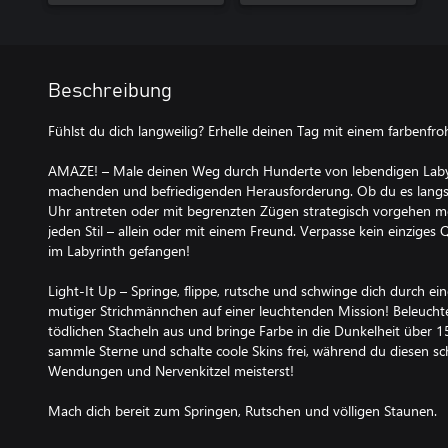
Beschreibung
Fühlst du dich langweilig? Erhelle deinen Tag mit einem farbenfr
AMAZE! – Male deinen Weg durch Hunderte von lebendigen Labyri
machenden und befriedigenden Herausforderung. Ob du es langs
Uhr antreten oder mit begrenzten Zügen strategisch vorgehen mö
jeden Stil – allein oder mit einem Freund. Verpasse kein einziges 
im Labyrinth gefangen!
Light-It Up – Springe, flippe, rutsche und schwinge dich durch ei
mutiger Strichmännchen auf einer leuchtenden Mission! Beleucht
tödlichen Stacheln aus und bringe Farbe in die Dunkelheit über 1
sammle Sterne und schalte coole Skins frei, während du diesen sch
Wendungen und Nervenkitzel meisterst!
Mach dich bereit zum Springen, Rutschen und völligen Staunen.