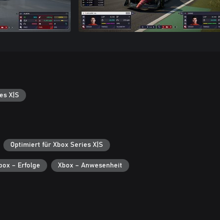
es X|S
Optimiert für Xbox Series X|S
box – Erfolge
Xbox – Anwesenheit