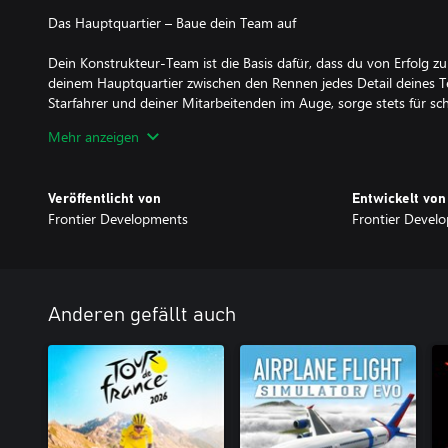
Das Hauptquartier – Baue dein Team auf
Dein Konstrukteur-Team ist die Basis dafür, dass du von Erfolg zu E
deinem Hauptquartier zwischen den Rennen jedes Detail deines Te
Starfahrer und deiner Mitarbeitenden im Auge, sorge stets für 
halte Ausschau nach den besten Mitarbeitenden gegnerischer Tea
Mehr anzeigen
für die kommenden Rennen zu sichern.
Die Fabrik – Perfektioniere dein Auto
Veröffentlicht von
Entwickelt von
Frontier Developments
Frontier Devel
Tobe dich mit dem erstaunlichen neuen Fahrzeugdesign für das J
Gegner schwindlig. Lege neue Fahrzeugteile für deine Autos fest
bestens gewappnet zu sein. Entscheide dich, welchen Konstrukte
Strecken einschlagen wirst: Möchtest du ein ausgeglichenes Syste
konzentrieren, die verbessert werden sollten, oder in bestimmte
Anderen gefällt auch
punkten?
Das Rennen – Kreiere deine Strategie und setze sie um
Vom Startschuss bis zur Zielflagge – du hast die totale Kontrolle
Boxenstopp-Strategie über die Wahl der Reifen bis hin zu den Anw
bei dir. Plane deine Herangehensweise im Voraus, aber sei stets b