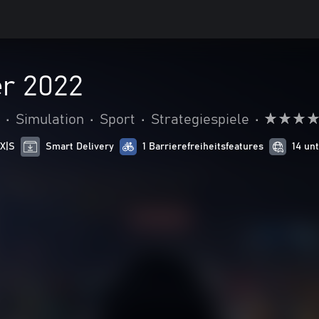
r 2022
•
Simulation
•
Sport
•
Strategiespiele
•
 X|S
Smart Delivery
1 Barrierefreiheitsfeatures
14 un