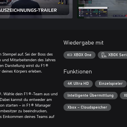
Wiedergabe mit
 Stempel auf. Sei der Boss des
XBOX One
XBOX Seri
n und Mitarbeitenden des Jahres
en Darstellung wirst du F1®
 deines Körpers erleben.
Funktionen
4K Ultra HD
Einzelspieler
 1®. Wähle dein F1®-Team aus und
Intelligente Übermittlung
X
g. Dabei kannst du entweder am
tion starten – in F1® Manager
Xbox – Cloudspeicher
ambesitzer zu beeindrucken,
 das Einkommen deines Teams auf