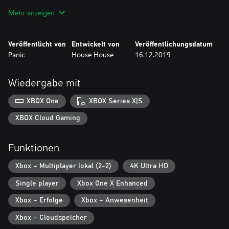
kooperativen Modus für zwei Spieler. Spielt euch als zwei
Mehr anzeigen
schreckliche Gänse durch das gesamte Spiel, schnattert doppelt
so viel, heckt gemeinsam Streiche aus und ruiniert zusammen
allen den Tag.
Veröffentlicht von
Entwickelt von
Veröffentlichungsdatum
Panic
House House
16.12.2019
• Ein kostenloses Update für alle Besitzer von Untitled Goose
Game
• Spielt euch mit zwei Spielern durch das gesamte Spiel
Wiedergabe mit
• Neue Gans, neues Schnattern, immer noch schrecklich
XBOX One
XBOX Series X|S
XBOX Cloud Gaming
Funktionen
Xbox – Multiplayer lokal (2-2)
4K Ultra HD
Single player
Xbox One X Enhanced
Xbox – Erfolge
Xbox – Anwesenheit
Xbox – Cloudspeicher