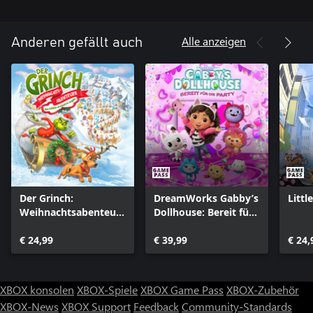
Alle anzeigen
Anderen gefällt auch
Der Grinch:
DreamWorks Gabby’s
Littl
Weihnachtsabenteuer
Dollhouse: Bereit für
- Eine fröhlich-
die Party
verschmitzte
€ 24,99
€ 39,99
€ 24,
Ausgabe
XBOX konsolen
XBOX-Spiele
XBOX Game Pass
XBOX-Zubehör
XBOX-News
XBOX Support
Feedback
Community-Standards