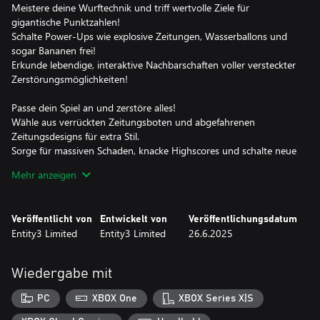
Meistere deine Wurftechnik und triff wertvolle Ziele für
gigantische Punktzahlen!
Schalte Power-Ups wie explosive Zeitungen, Wasserballons und
sogar Bananen frei!
Erkunde lebendige, interaktive Nachbarschaften voller versteckter
Zerstörungsmöglichkeiten!
Passe dein Spiel an und zerstöre alles!
Wähle aus verrückten Zeitungsboten und abgefahrenen
Zeitungsdesigns für extra Stil.
Sorge für massiven Schaden, knacke Highscores und schalte neue
Levels und Upgrades frei!
Mehr anzeigen
Genieße urkomische Physik, cartoonhafte Animationen und einen
verspielten Soundtrack!
Veröffentlicht von
Entwickelt von
Veröffentlichungsdatum
Bist du bereit, eine einfache Zeitungsroute in den chaotischsten
Entity3 Limited
Entity3 Limited
26.6.2025
Job aller Zeiten zu verwandeln? Schnapp dir deinen Stapel
Zeitungen und richte ordentlich Schaden an in Schlechtes Papier!
Wiedergabe mit
PC
XBOX One
XBOX Series X|S