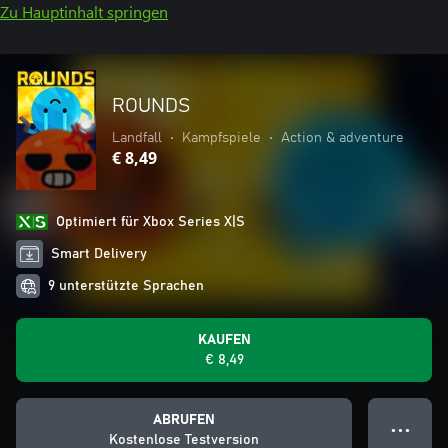
Zu Hauptinhalt springen
ROUNDS
Landfall
•
Kampfspiele
•
Action & adventure
€ 8,49
Optimiert für Xbox Series X|S
Smart Delivery
9 unterstützte Sprachen
KAUFEN
€ 8,49
ABRUFEN
● ● ●
Kostenlose Testversion