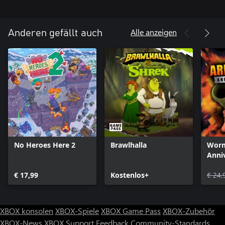
Alle anzeigen
Anderen gefällt auch
No Heroes Here 2
Brawlhalla
Worm
Anniv
€ 17,99
Kostenlos+
€ 24,
XBOX konsolen
XBOX-Spiele
XBOX Game Pass
XBOX-Zubehör
XBOX-News
XBOX Support
Feedback
Community-Standards