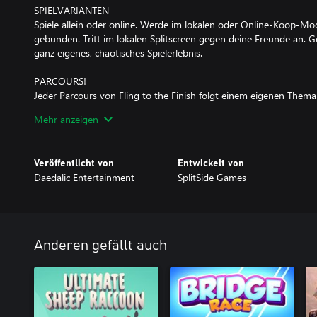
SPIELVARIANTEN
Spiele allein oder online. Werde im lokalen oder Online-Koop-Mo
gebunden. Tritt im lokalen Splitscreen gegen deine Freunde an. Ge
ganz eigenes, chaotisches Spielerlebnis.
PARCOURS!
Jeder Parcours von Fling to the Finish folgt einem eigenen Thema
Parks, gewaltigen Casinos und sogar wurmbefallenen Asteriodenfel
Mehr anzeigen
Wir haben jedes Hindernis so entworfen, dass es dich dazu zwingt
einzusetzen. Dich erwarten also jede Sekunde neue Überraschun
Die Rennstrecke ändert sich sogar, damit sie anspruchsvoll bleibt
Veröffentlicht von
Entwickelt von
wird. Du weißt nie, welches merkwürdige Hindernis dich als Nächs
Daedalic Entertainment
SplitSide Games
ANGRIFFE!
Deine Gegner wehren sich mit Pümpelhagel, schweren Gewichten
sie zurückfallen. Unsere Gegenstände sorgen dafür, dass die Ren
verhelfen zu Chancengleichzeit, wenn ein Spieler mehr Erfahrung h
Anderen gefällt auch
EINEN CONTROLLER TEILEN
Da du buchstäblich an deinem Partner hängst, bietet Fling to the 
Spielerlebnis. Wenn du möchtest, kannst du dir bei Fling to the F
Controller mit deinem Partner teilen.