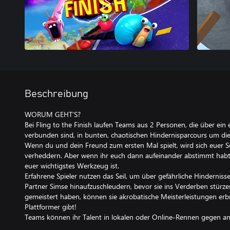
Beschreibung
WORUM GEHT’S?
Bei Fling to the Finish laufen Teams aus 2 Personen, die über ei
verbunden sind, in bunten, chaotischen Hindernisparcours um di
Wenn du und dein Freund zum ersten Mal spielt, wird sich euer Se
verheddern. Aber wenn ihr euch dann aufeinander abstimmt habt, le
euer wichtigstes Werkzeug ist.
Erfahrene Spieler nutzen das Seil, um über gefährliche Hindernis
Partner Simse hinaufzuschleudern, bevor sie ins Verderben stürzen
gemeistert haben, können sie akrobatische Meisterleistungen erb
Plattformer gibt!
Teams können ihr Talent in lokalen oder Online-Rennen gegen and