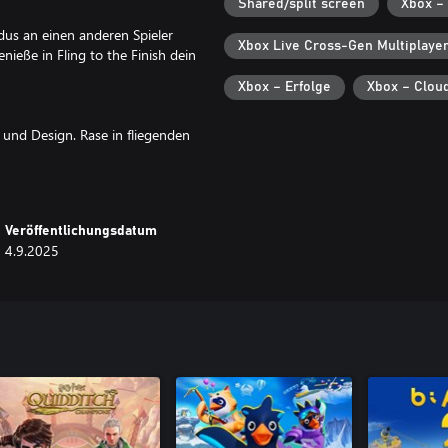
Shared/split screen
Xbox –
dus an einen anderen Spieler
Xbox Live Cross-Gen Multiplaye
nieße in Fling to the Finish dein
Xbox – Erfolge
Xbox – Clou
 und Design. Rase in fliegenden
dern um die Wette zur Ziellinie!
, dein Seil auf neue Weise
gen und unvergessliche Momente.
 und jedes Rennen zur Zitterpartie
Veröffentlichungsdatum
tes erwartet.
4.9.2025
 und bösen Laserstrahlen, wenn
nen spannend bleiben, und
at als ein anderer.
Finish ein echtes kooperatives
inish sogar ein und denselben