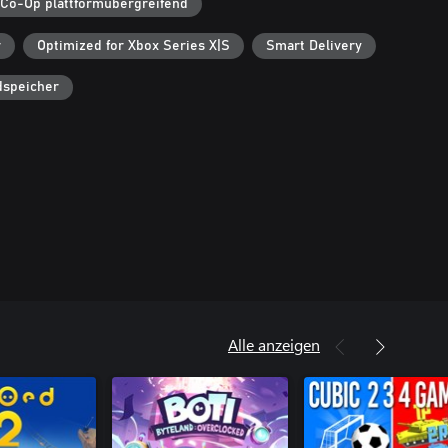
 Co-Op plattformübergreifend
r
Optimized for Xbox Series X|S
Smart Delivery
dspeicher
Alle anzeigen