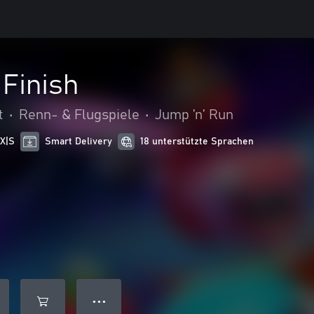
 Finish
t
•
Renn- & Flugspiele
•
Jump ’n’ Run
 X|S
Smart Delivery
18 unterstützte Sprachen
● ● ●