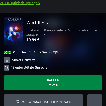
Zu Hauptinhalt springen
Worldless
Coatsink
•
Kampfspiele
•
Action & adventure
•
Jump ’n’ Run
19,99 €
Optimiert für Xbox Series X|S
Smart Delivery
16 unterstützte Sprachen
KAUFEN
19,99 €
ZUR WUNSCHLISTE HINZUFÜGEN
● ● ●