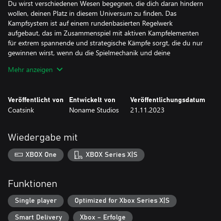
Du wirst verschiedenen Wesen begegnen, die dich daran hindern
wollen, deinen Platz in diesem Universum zu finden. Das
Kampfsystem ist auf einem rundenbasierten Regelwerk
aufgebaut, das im Zusammenspiel mit aktiven Kampfelementen
für extrem spannende und strategische Kämpfe sorgt, die du nur
gewinnen wirst, wenn du die Spielmechanik und deine
Fähigkeiten meisterst.
Mehr anzeigen
Finde deinen Weg
- Entdecke unvorstellbare Möglichkeiten: Springe und presche
Veröffentlicht von
Entwickelt von
Veröffentlichungsdatum
durch abstrakte Orte, um deiner Transzendenz Schritt um Schritt
Coatsink
Noname Studios
21.11.2023
näher zu kommen.
Wachse, um zu überleben
Wiedergabe mit
- Werte deine Fähigkeiten durch einen komplexen und
bereichernden Talentbaum auf.
XBOX One
XBOX Series X|S
- Mach dich bereit: Behaupte dich in aktiven, rundenbasierten
Kämpfen und time deine Angriffs- und Abwehraktionen perfekt,
um deine Gegner zu vernichten.
Funktionen
Lass dich in den Bann ziehen
Single player
Optimized for Xbox Series X|S
- Betörende Melodien: Entwickle durch die wunderschöne Musik
Smart Delivery
Xbox – Erfolge
eine tiefere Verbindung zu den Umgebungen von Worldless.