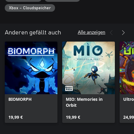
- Genieße den Augenblick: Präge die Welt und stelle dich ihren
Xbox – Cloudspeicher
Geheimnissen in einer mysteriösen und hinreißenden Geschichte.
Alle anzeigen
Anderen gefällt auch
BIOMORPH
MIO: Memories in
Ultro
Orbit
19,99 €
19,99 €
24,99