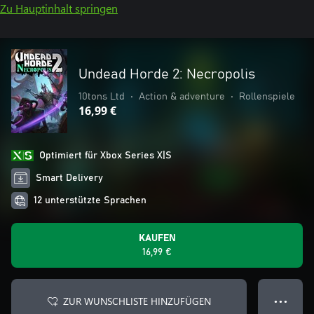
Zu Hauptinhalt springen
Undead Horde 2: Necropolis
10tons Ltd
•
Action & adventure
•
Rollenspiele
16,99 €
Optimiert für Xbox Series X|S
Smart Delivery
12 unterstützte Sprachen
KAUFEN
16,99 €
ZUR WUNSCHLISTE HINZUFÜGEN
● ● ●