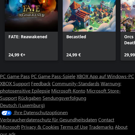
FATE: Reawakened
Becastled
Orcs 
Deat
24,99 €+
24,99 €
29,99
PC Game Pass
PC Game Pass-Spiele
XBOX App auf Windows-PC
XBOX Support
Feedback
Community-Standards
Warnung:
photosensitive Epilepsie
Microsoft-Konto
Microsoft Store-
Support
Rückgaben
Sendungsverfolgung
Deutsch (Luxemburg)
Ihre Datenschutzoptionen
Verbraucherdatenschutz für Gesundheitsdaten
Contact
Microsoft
Privacy & Cookies
Terms of Use
Trademarks
About
our ads