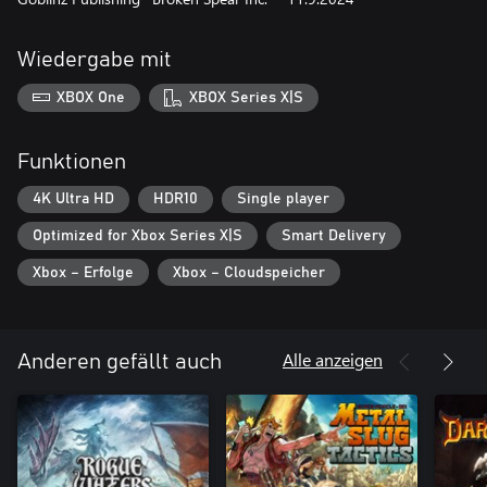
Wiedergabe mit
XBOX One
XBOX Series X|S
Funktionen
4K Ultra HD
HDR10
Single player
Optimized for Xbox Series X|S
Smart Delivery
Xbox – Erfolge
Xbox – Cloudspeicher
Alle anzeigen
Anderen gefällt auch