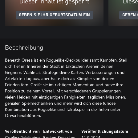
Dieser Inhalt ist gesperrt
Diese
GEBEN SIE IHR GEBURTSDATUM EIN
GEBEN 
Beschreibung
Beneath Oresa ist ein Roguelike-Deckbuilder samt Kämpfen. Stell
dich tief im Inneren der Stadt in taktischen Arenen deinen
Gegnern. Wähle als Stratege deine Karten, Verbesserungen und
Artefakte klug aus, aber halte dich als Kämpfer von deinen
Feinden fern. Greife sie im richtigen Moment an und nutze ihre
Position zu deinem Vorteil. Mit verschiedenen Gruppierungen,
vielen Helden mit einzigartigen Fähigkeiten, täglichen Missionen,
genialen Spielmechaniken und mehr wird dich diese furiose
Kombination aus Roguelike und Taktikspiel in die Tiefen unter
Oresa hinabführen.
Veröffentlicht von
Entwickelt von
Veröffentlichungsdatum
Goblinz Publishing
Broken Spear Inc.
11.9.2024