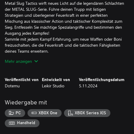
Metal Slug Tactics wirft neues Licht auf die legendären Schlachten
der METAL SLUG-Serie. Führe deinen Trupp mit listigen
Strategien und überlegener Feuerkraft in einer perfekten
Mischung aus klassischer Action und taktischer Komplexität zum
Sieg. Entfesseln Sie mächtige Spezialangriffe und bestimmen den
Ausgang jedes Kampfes!
Sammle mit jedem Kampf Erfahrung, um neue Waffen oder Boni
freizuschalten, die die Feuerkraft und die taktischen Fähigkeiten
deines Teams erweitern.
Stell dein Team zusammen und schreibe die Regeln neu mit
Mehr anzeigen
dieser modernen Hommage an einen Kultklassiker!
AN DIE WAFFEN, SOLDATEN! MISSION START!
Veröffentlicht von
Entwickelt von
Veröffentlichungsdatum
Dotemu
Leikir Studio
5.11.2024
Triff deine Wahl aus den legendären Waffenbrüdern der METAL
SLUG-Serie und stelle das perfekte Team zusammen, um
Mordens hinterhältige Pläne zu durchkreuzen.
Wiedergabe mit
Bestimme die besten Waffenausstattungen und Mods, um auf
dem Schlachtfeld die maximale Wirkung aus deinen Kombos
PC
XBOX One
XBOX Series X|S
herauszuholen.
Starte gleichzeitige Angriffe mit der „SYNC“-Mechanik, um dem
Handheld
Gegner massiven Schaden zuzufügen. Und wenn dein Team in