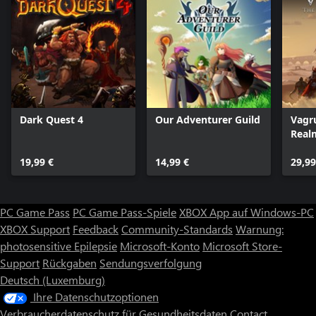
Dark Quest 4
Our Adventurer Guild
Vagru
Real
19,99 €
14,99 €
29,99
PC Game Pass
PC Game Pass-Spiele
XBOX App auf Windows-PC
XBOX Support
Feedback
Community-Standards
Warnung:
photosensitive Epilepsie
Microsoft-Konto
Microsoft Store-
Support
Rückgaben
Sendungsverfolgung
Deutsch (Luxemburg)
Ihre Datenschutzoptionen
Verbraucherdatenschutz für Gesundheitsdaten
Contact