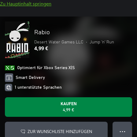
Zu Hauptinhalt springen
Rabio
Desert Water Games LLC
•
Jump ’n’ Run
4,99 €
Optimiert für Xbox Series X|S
Smart Delivery
1 unterstützte Sprachen
KAUFEN
4,99 €
ZUR WUNSCHLISTE HINZUFÜGEN
● ● ●