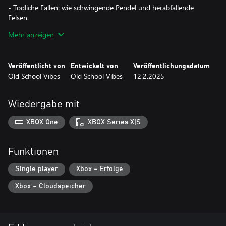
- Tödliche Fallen: wie schwingende Pendel und herabfallende
Felsen.
- Bunte und einzigartige Atmosphäre: mit lebendigem Pixel-Art.
Mehr anzeigen
Pink Pig begibt sich auf ein herausforderndes und farbenfrohes
Abenteuer, meistert Plattformfähigkeiten und stellt sich einer
Veröffentlicht von
Entwickelt von
Veröffentlichungsdatum
großen Vielzahl von Feinden und Fallen. Das Spiel bietet eine
Old School Vibes
Old School Vibes
12.2.2025
köstliche Mischung aus Herausforderung und Charme.
Wiedergabe mit
XBOX One
XBOX Series X|S
Funktionen
Single player
Xbox – Erfolge
Xbox – Cloudspeicher