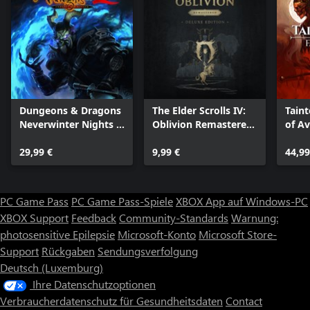
Dungeons & Dragons
The Elder Scrolls IV:
Taint
Neverwinter Nights 2:
Oblivion Remastered
of A
Enhanced Edition
- Deluxe Edition
29,99 €
Upgrade
9,99 €
44,99
PC Game Pass
PC Game Pass-Spiele
XBOX App auf Windows-PC
XBOX Support
Feedback
Community-Standards
Warnung:
photosensitive Epilepsie
Microsoft-Konto
Microsoft Store-
Support
Rückgaben
Sendungsverfolgung
Deutsch (Luxemburg)
Ihre Datenschutzoptionen
Verbraucherdatenschutz für Gesundheitsdaten
Contact