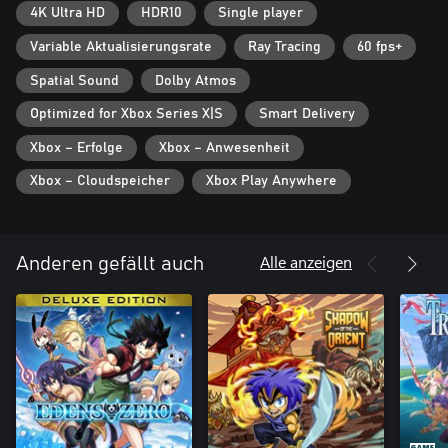
4K Ultra HD
HDR10
Single player
Variable Aktualisierungsrate
Ray Tracing
60 fps+
Spatial Sound
Dolby Atmos
Optimized for Xbox Series X|S
Smart Delivery
Xbox – Erfolge
Xbox – Anwesenheit
Xbox – Cloudspeicher
Xbox Play Anywhere
Alle anzeigen
Anderen gefällt auch