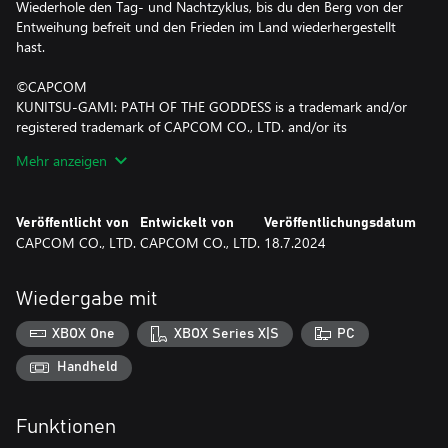
Wiederhole den Tag- und Nachtzyklus, bis du den Berg von der
Entweihung befreit und den Frieden im Land wiederhergestellt
hast.
©CAPCOM
KUNITSU-GAMI: PATH OF THE GODDESS is a trademark and/or
registered trademark of CAPCOM CO., LTD. and/or its
subsidiaries in the U.S. and/or other countries.
Mehr anzeigen
Veröffentlicht von
Entwickelt von
Veröffentlichungsdatum
CAPCOM CO., LTD.
CAPCOM CO., LTD.
18.7.2024
Wiedergabe mit
XBOX One
XBOX Series X|S
PC
Handheld
Funktionen