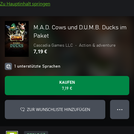
Zu Hauptinhalt springen
M.A.D. Cows und D.U.M.B. Ducks im
Paket
Cascadia Games LLC
•
Action & adventure
7,19 €
1 unterstützte Sprachen
KAUFEN
7,19 €
ZUR WUNSCHLISTE HINZUFÜGEN
● ● ●