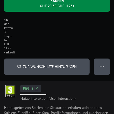
KAUFEN
CHF 20.50
CHF 11.25+
*in
den
letzten
30
Tagen
für
CHF
11.25
verkauft
ZUR WUNSCHLISTE HINZUFÜGEN
● ● ●
PEGI 3
Nutzerinteraktion (User Interaction)
Herausgeber von Spielen, die Sie starten, erhalten während des
Spielens Zugriff auf Ihre Xbox-Profilinformationen und zugehörigen