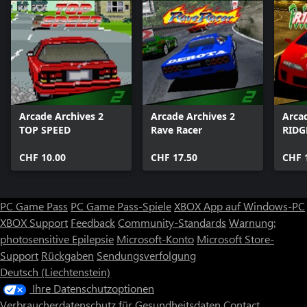
Arcade Archives 2
Arcade Archives 2
Arca
TOP SPEED
Rave Racer
RIDG
CHF 10.00
CHF 17.50
CHF 
PC Game Pass
PC Game Pass-Spiele
XBOX App auf Windows-PC
XBOX Support
Feedback
Community-Standards
Warnung:
photosensitive Epilepsie
Microsoft-Konto
Microsoft Store-
Support
Rückgaben
Sendungsverfolgung
Deutsch (Liechtenstein)
Ihre Datenschutzoptionen
Verbraucherdatenschutz für Gesundheitsdaten
Contact