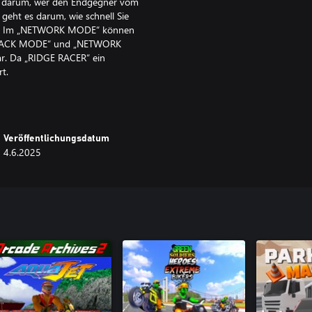
 darum, wer den Endgegner vom
geht es darum, wie schnell Sie
zahl. Im „NETWORK MODE“ können
 ATTACK MODE“ und „NETWORK
ar. Da „RIDGE RACER“ ein
t.
n mehrere Speicherplätze anstelle
 Spieler das Spiel erneut starten
el eintauchen möchten. VRR-
Veröffentlichungsdatum
rünglichen Arcade-Spiels noch
4.6.2025
ves 2“ – jetzt noch
ranzösisch, Deutsch, Italienisch