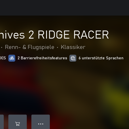
hives 2 RIDGE RACER
•
Renn- & Flugspiele
•
Klassiker
 X|S
2 Barrierefreiheitsfeatures
6 unterstützte Sprachen
● ● ●