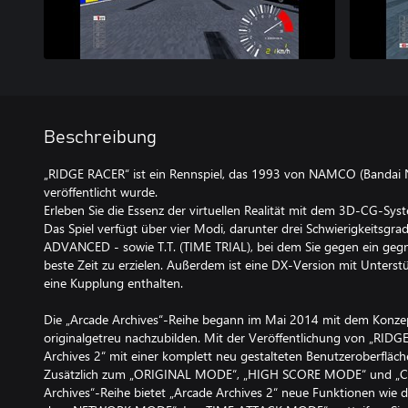
Beschreibung
„RIDGE RACER“ ist ein Rennspiel, das 1993 von NAMCO (Bandai
veröffentlicht wurde.
Erleben Sie die Essenz der virtuellen Realität mit dem 3D-CG-Sys
Das Spiel verfügt über vier Modi, darunter drei Schwierigkeits
ADVANCED - sowie T.T. (TIME TRIAL), bei dem Sie gegen ein gegn
beste Zeit zu erzielen. Außerdem ist eine DX-Version mit Unterst
eine Kupplung enthalten.
Die „Arcade Archives“-Reihe begann im Mai 2014 mit dem Konzept
originalgetreu nachzubilden. Mit der Veröffentlichung von „RIDG
Archives 2“ mit einer komplett neu gestalteten Benutzeroberfläche
Zusätzlich zum „ORIGINAL MODE“, „HIGH SCORE MODE“ und „
Archives“-Reihe bietet „Arcade Archives 2“ neue Funktionen w