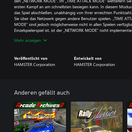
den „NETWORK MODE“. Im „TIME ATTACK MODE“ wetteifern Sie
ersten Kampf an am schnellsten besiegen kann. In diesem Modus 
das Spiel abschließen, unabhängig von Ihrer erreichten Punkt
Sie über das Netzwerk gegen andere Benutzer spielen. „TIME
MODE“ sind jedoch möglicherweise nicht in allen Spielen verfügb
Einzelspielerspiel ist, ist der „NETWORK MODE“ nicht implementier
Mehr anzeigen
Zusätzlich wurde die Funktionalität deutlich verbessert. Es wurde
von nur einem implementiert, sowie eine Rückspulfunktion, mit der
können, und eine Schnellstartfunktion für alle, die direkt ins Spi
Veröffentlicht von
Entwickelt von
Unterstützung wurde hinzugefügt, um das Spielerlebnis des ursp
HAMSTER Corporation
HAMSTER Corporation
präziser nachzubilden.
Genießen Sie das legendäre Arcade-Meisterwerk mit „Arcade Archi
unterhaltsamer und benutzerfreundlicher.
Anderen gefällt auch
*Das Optionsmenü und das Handbuch sind in Japanisch, Englisch, F
und Spanisch verfügbar.