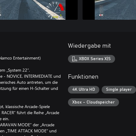
Wiedergabe mit
 Namco Entertainment)
XBOX Series X|S
tem „System 22“.
grade - NOVICE, INTERMEDIATE und
Funktionen
erisches Auto antreten, um die
ützung für einen H-Schalter und
4K Ultra HD
Single player
Xbox – Cloudspeicher
, klassische Arcade-Spiele
E RACER“ führt die Reihe „Arcade
 ein.
CARAVAN MODE“ der „Arcade
ie den „TIME ATTACK MODE“ und