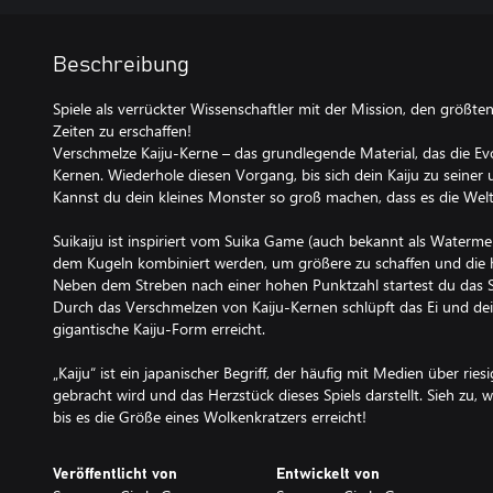
Beschreibung
Spiele als verrückter Wissenschaftler mit der Mission, den größte
Zeiten zu erschaffen!
Verschmelze Kaiju-Kerne – das grundlegende Material, das die Ev
Kernen. Wiederhole diesen Vorgang, bis sich dein Kaiju zu seiner 
Kannst du dein kleines Monster so groß machen, dass es die Welt
Suikaiju ist inspiriert vom Suika Game (auch bekannt als Waterme
dem Kugeln kombiniert werden, um größere zu schaffen und die h
Neben dem Streben nach einer hohen Punktzahl startest du das S
Durch das Verschmelzen von Kaiju-Kernen schlüpft das Ei und dei
gigantische Kaiju-Form erreicht.
„Kaiju“ ist ein japanischer Begriff, der häufig mit Medien über ri
gebracht wird und das Herzstück dieses Spiels darstellt. Sieh zu, 
bis es die Größe eines Wolkenkratzers erreicht!
Veröffentlicht von
Entwickelt von