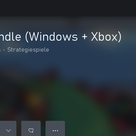
undle (Windows + Xbox)
s
•
Strategiespiele
● ● ●