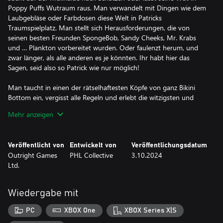
Poppy Puffs Wutraum raus. Man verwandelt mit Dingen wie dem
Laubgebläse oder Farbdosen diese Welt in Patricks
Traumspielplatz. Man stellt sich Herausforderungen, die von
seinen besten Freunden SpongeBob, Sandy Cheeks, Mr. Krabs
und … Plankton vorbereitet wurden. Oder faulenzt herum, und
zwar länger, als alle anderen es je könnten. Ihr habt hier das
Sagen, seid also so Patrick wie nur möglich!
Man taucht in einen der rätselhaftesten Köpfe von ganz Bikini
Bottom ein, vergisst alle Regeln und erlebt die witzigsten und
unvorhersehbarsten Situationen, die man sich nur vorstellen
Mehr anzeigen
kann!
Veröffentlicht von
Entwickelt von
Veröffentlichungsdatum
Outright Games
PHL Collective
3.10.2024
Ltd.
Wiedergabe mit
PC
XBOX One
XBOX Series X|S