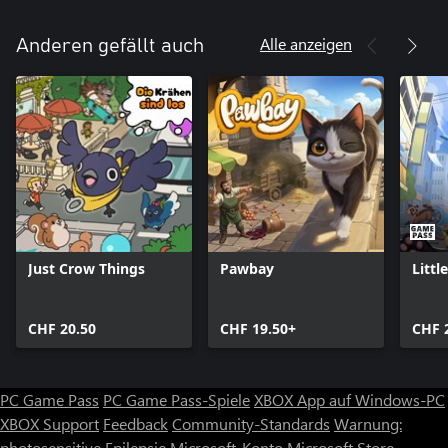
Alle anzeigen
Anderen gefällt auch
Just Crow Things
Pawbay
Littl
CHF 20.50
CHF 19.50+
CHF 
PC Game Pass
PC Game Pass-Spiele
XBOX App auf Windows-PC
XBOX Support
Feedback
Community-Standards
Warnung:
photosensitive Epilepsie
Microsoft-Konto
Microsoft Store-