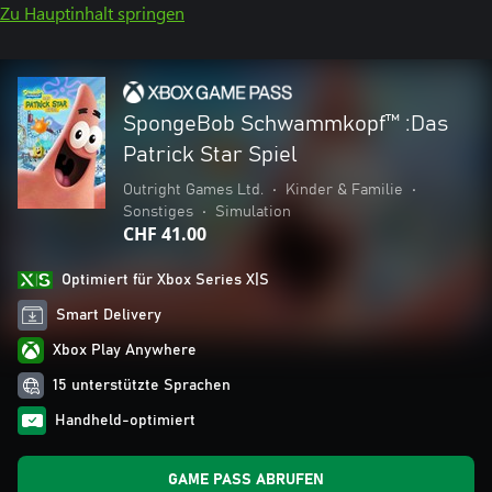
Zu Hauptinhalt springen
SpongeBob Schwammkopf™ :Das
Patrick Star Spiel
Outright Games Ltd.
•
Kinder & Familie
•
Sonstiges
•
Simulation
CHF 41.00
Optimiert für Xbox Series X|S
Smart Delivery
Xbox Play Anywhere
15 unterstützte Sprachen
Handheld-optimiert
GAME PASS ABRUFEN