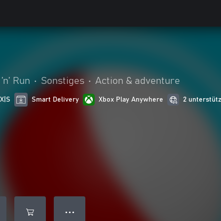
’n’ Run
•
Sonstiges
•
Action & adventure
 X|S
Smart Delivery
Xbox Play Anywhere
2 unterstüt
● ● ●