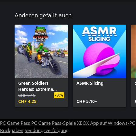
Anderen gefällt auch
Green Soldiers
ASMR Slicing
Heroes: Extreme
Bikers
CHF 6.10
-30%
CHF 4.25
CHF 5.10+
PC Game Pass
PC Game Pass-Spiele
XBOX App auf Windows-PC
Rückgaben
Sendungsverfolgung