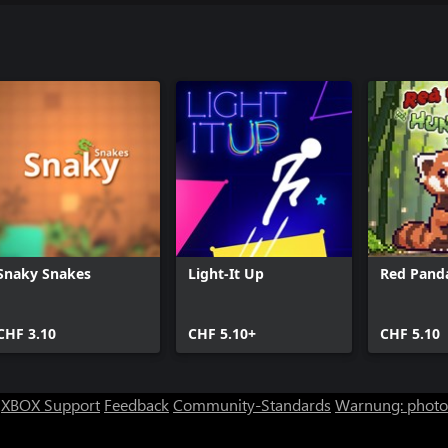
Snaky Snakes
Light-It Up
Red Pand
CHF 3.10
CHF 5.10+
CHF 5.10
XBOX Support
Feedback
Community-Standards
Warnung: photos