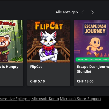
Alle anzeigen
a is Hungry
FlipCat
Escape Dash Journ
(Bundle)
CHF 5.10
CHF 13.00
ensitive Epilepsie
Microsoft-Konto
Microsoft Store-Support