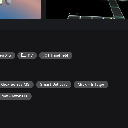
es X|S
PC
Handheld
 Xbox Series X|S
Smart Delivery
Xbox – Erfolge
 Play Anywhere