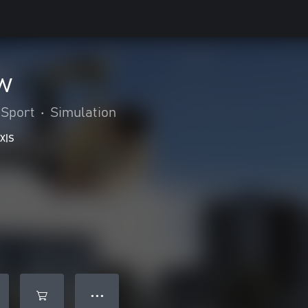
w
Sport
•
Simulation
 X|S
● ● ●