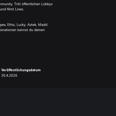
unity. Tritt öffentlichen Lobbys
nd filmt Lines.
ex, Ethic, Lucky, Aztek, Madd
mbinationen kannst du deinen
n Sports und Parks aus Neuseeland
Veröffentlichungsdatum
speichere sie.
30.4.2026
er die bekanntesten Namen des
rs, Dylan Morrison, Dante
Schuetz.
e Musik von ScooterFlow Indie,