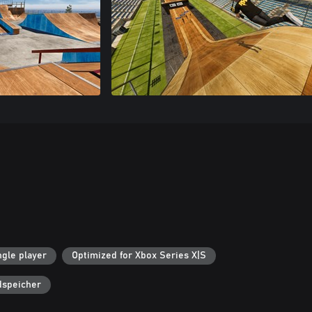
ngle player
Optimized for Xbox Series X|S
dspeicher