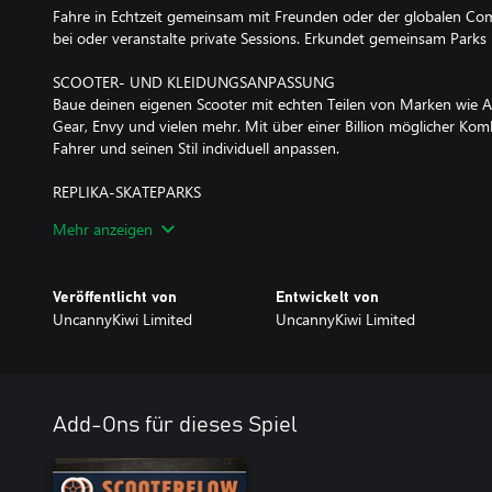
Fahre in Echtzeit gemeinsam mit Freunden oder der globalen Comm
bei oder veranstalte private Sessions. Erkundet gemeinsam Parks u
SCOOTER- UND KLEIDUNGSANPASSUNG
Baue deinen eigenen Scooter mit echten Teilen von Marken wie Ap
Gear, Envy und vielen mehr. Mit über einer Billion möglicher Ko
Fahrer und seinen Stil individuell anpassen.
REPLIKA-SKATEPARKS
Fahre auf 1:1-Repliken echter Skateparks, darunter Madrid Urba
Mehr anzeigen
wie Washington Way, Knights Stream, Bay Skate und X Air.
REPLAY-EDITOR
Veröffentlicht von
Entwickelt von
Nimm deine besten Tricks mit dem Replay-Editor im Spiel auf und 
UncannyKiwi Limited
UncannyKiwi Limited
PROFI-FAHRER
Schlüpfe in die Rolle deiner Lieblings-Scooter-Legenden, darunt
Sports: Ryan Williams, Juzzy Carter, Raymond Warner, Kai Saunde
Hutchinson, Mia Catalano, Cooper Klaar, Cody Flom und Dakota 
Add-Ons für dieses Spiel
OFFIZIELLER SOUNDTRACK
Inspiriert von klassischen Action-Sport-Soundtracks verbindet di