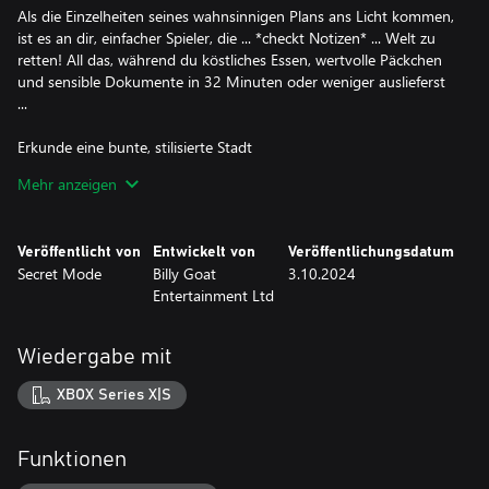
Als die Einzelheiten seines wahnsinnigen Plans ans Licht kommen,
ist es an dir, einfacher Spieler, die ... *checkt Notizen* ... Welt zu
retten! All das, während du köstliches Essen, wertvolle Päckchen
und sensible Dokumente in 32 Minuten oder weniger auslieferst
...
Erkunde eine bunte, stilisierte Stadt
Erobere die Straßen New Islands und rase durch acht riesige
Mehr anzeigen
Level, von den idyllischen Wegen der Parklands und den
Kopfsteinpflasterstraßen der Altstadt bis zu den Wasserwegen
des Gewerbegebiets und den imposanten Wolkenkratzern des
Veröffentlicht von
Entwickelt von
Veröffentlichungsdatum
Finanzviertels. Suche überall nach neuen Wegen und
Secret Mode
Billy Goat
3.10.2024
Abkürzungen und werde der schnellste Kurier der Stadt!
Entertainment Ltd
Freies Radfahren
Spring durch die Lüfte über Rampen auf den Dächern, rutsch
Wiedergabe mit
unter bestimmten Fahrzeugen durch, trotze der Schwerkraft,
während du an Wänden fährst und gleite jedes Geländer
XBOX Series X|S
hinunter, das du finden kannst. Führe atemberaubende Tricks
vor, fülle deine Spezialleiste und gib dann mit einem
unglaublichen Tempoboost Vollgas, um deine Lieferzeiten zu
Funktionen
verkürzen.