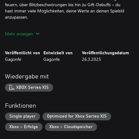
feuern, über Blitzbeschwörungen bis hin zu Gift-Debuffs – du
hast immer viele Möglichkeiten, deine Werte an deinen Spielstil
anzupassen.
Je mehr du spielst, desto mehr Käse sammelst du. Damit kannst
Mehr anzeigen
du permanente Upgrades kaufen und deine Werte über einen
Talentbaum verbessern, der deine Charakter-Builds optimiert.
Spiele als nerdige Ratte, abgehärteter Soldat, Mecha-Ratte und
Veröffentlicht von
Entwickelt von
Veröffentlichungsdatum
viele weitere freischaltbare Charaktere!
Gagonfe
Gagonfe
26.3.2025
Wiedergabe mit
XBOX Series X|S
Funktionen
Single player
Optimized for Xbox Series X|S
Xbox – Erfolge
Xbox – Cloudspeicher