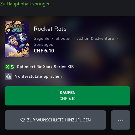
Zu Hauptinhalt springen
Rocket Rats
Gagonfe
•
Shooter
•
Action & adventure
•
Sonstiges
CHF 6.10
Optimiert für Xbox Series X|S
4 unterstützte Sprachen
KAUFEN
CHF 6.10
ZUR WUNSCHLISTE HINZUFÜGEN
● ● ●