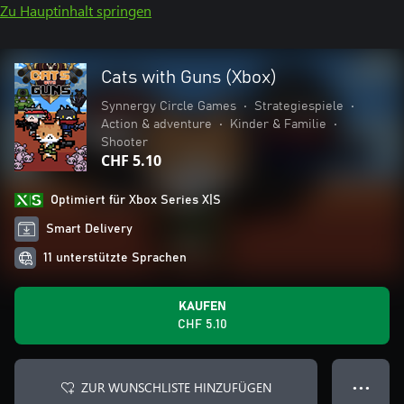
Zu Hauptinhalt springen
Cats with Guns (Xbox)
Synnergy Circle Games
•
Strategiespiele
•
Action & adventure
•
Kinder & Familie
•
Shooter
CHF 5.10
Optimiert für Xbox Series X|S
Smart Delivery
11 unterstützte Sprachen
KAUFEN
CHF 5.10
ZUR WUNSCHLISTE HINZUFÜGEN
● ● ●