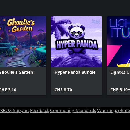
Ghoulie's Garden
Hyper Panda Bundle
Light-It 
CHF 3.10
CHF 8.70
CHF 5.10+
XBOX Support
Feedback
Community-Standards
Warnung: photos