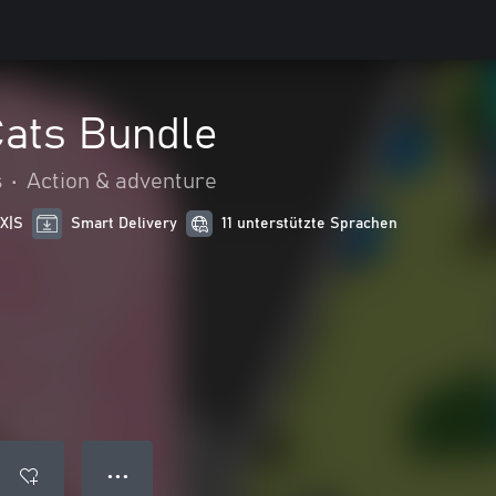
Cats Bundle
s
•
Action & adventure
 X|S
Smart Delivery
11 unterstützte Sprachen
● ● ●