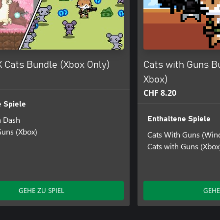
 Cats Bundle (Xbox Only)
Cats with Guns B
Xbox)
CHF 8.20
 Spiele
a Dash
Enthaltene Spiele
Guns (Xbox)
Cats With Guns (Win
Cats with Guns (Xbox
GEHE ZU SPIEL
GEHE