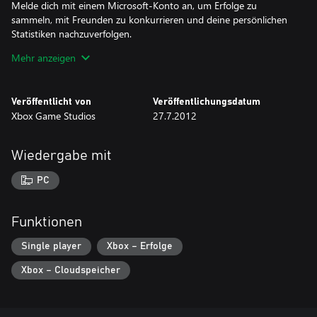
Melde dich mit einem Microsoft-Konto an, um Erfolge zu
sammeln, mit Freunden zu konkurrieren und deine persönlichen
Statistiken nachzuverfolgen.
Die Anmeldung speichert deinen Fortschritt, sodass du auf jedem
Mehr anzeigen
Windows-Gerät spielen und dort weitermachen kannst, wo du
aufgehört hast.
Veröffentlicht von
Veröffentlichungsdatum
Genieße noch heute das unterhaltsame Spiel von Microsoft
Xbox Game Studios
27.7.2012
Mahjong.
Wiedergabe mit
PC
Funktionen
Single player
Xbox – Erfolge
Xbox – Cloudspeicher