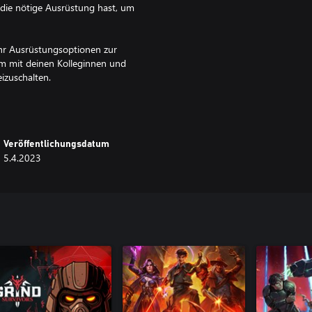
 die nötige Ausrüstung hast, um
ehr Ausrüstungsoptionen zur
m mit deinen Kolleginnen und
izuschalten.
as am Ende des zermürbenden
Veröffentlichungsdatum
us!
5.4.2023
ngsmodus gibt!
kterkombinationen findest
ehen, wer am längsten überleben