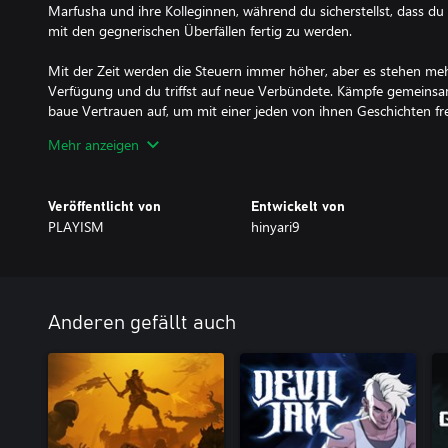
Marfusha und ihre Kolleginnen, während du sicherstellst, dass du
mit den gegnerischen Überfällen fertig zu werden.
Mit der Zeit werden die Steuern immer höher, aber es stehen m
Verfügung und du triffst auf neue Verbündete. Kämpfe gemeinsa
baue Vertrauen auf, um mit einer jeden von ihnen Geschichten fre
Mehr anzeigen
Überlebe die endlos scheinenden Überfälle und finde heraus, w
Kampfes dieser Mädchen steht.
Veröffentlicht von
Entwickelt von
Teste deine Grenzen mit dem schwierigen Herausforderungsmod
PLAYISM
hinyari9
- Spiele als Charaktere, die du im Hauptmodus triffst
- Setze spannende neue Karten ein, die es nur im Herausforderu
- Schalte besondere Ereignisse frei, indem du die richtigen Chara
- Messe dich mit anderen Spielern aus der ganzen Welt, um zu s
kann
Anderen gefällt auch
Hinweis: Die Konsolenversion enthält das Artbook.