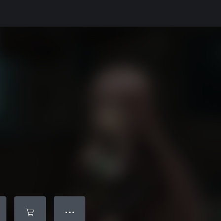
● ● ●