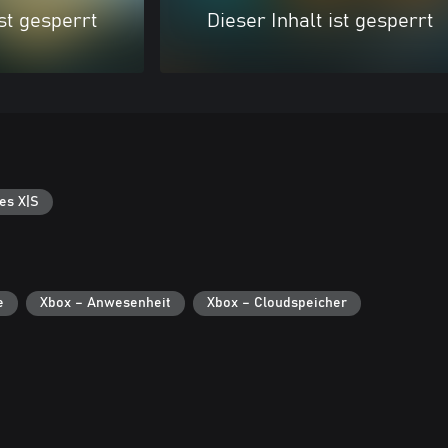
ist gesperrt
Dieser Inhalt ist gesperrt
es X|S
e
Xbox – Anwesenheit
Xbox – Cloudspeicher