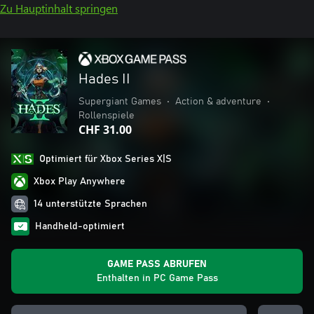
Zu Hauptinhalt springen
Hades II
Supergiant Games
•
Action & adventure
•
Rollenspiele
CHF 31.00
Optimiert für Xbox Series X|S
Xbox Play Anywhere
14 unterstützte Sprachen
Handheld-optimiert
GAME PASS ABRUFEN
Enthalten in PC Game Pass