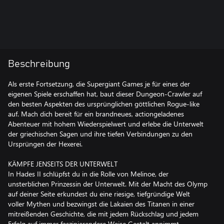
Beschreibung
Als erste Fortsetzung, die Supergiant Games je für eines der
eigenen Spiele erschaffen hat, baut dieser Dungeon-Crawler auf
den besten Aspekten des ursprünglichen göttlichen Rogue-like
auf. Mach dich bereit für ein brandneues, actiongeladenes
Abenteuer mit hohem Wiederspielwert und erlebe die Unterwelt
der griechischen Sagen und ihre tiefen Verbindungen zu den
Ursprüngen der Hexerei.
KÄMPFE JENSEITS DER UNTERWELT
In Hades II schlüpfst du in die Rolle von Melinoe, der
unsterblichen Prinzessin der Unterwelt. Mit der Macht des Olymp
auf deiner Seite erkundest du eine riesige, tiefgründige Welt
voller Mythen und bezwingst die Lakaien des Titanen in einer
mitreißenden Geschichte, die mit jedem Rückschlag und jedem
Erfolg auf immer faszinierendere Weise Gestalt annimmt.