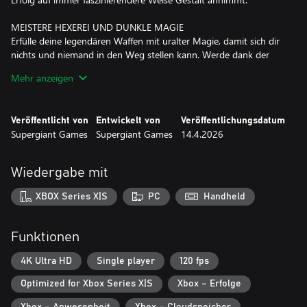
MEISTERE HEXEREI UND DUNKLE MAGIE
Erfülle deine legendären Waffen mit uralter Magie, damit sich dir
nichts und niemand in den Weg stellen kann. Werde dank der
mächtigen Gaben von mehr als einem Dutzend Göttinnen und
Mehr anzeigen
Götter des Olymp – von Apollon bis Zeus – noch mächtiger. Die
Möglichkeiten, deine Fähigkeiten zu erweitern und zu verbessern,
sind nahezu grenzenlos.
Veröffentlicht von
Entwickelt von
Veröffentlichungsdatum
Supergiant Games
Supergiant Games
14.4.2026
(NOCH MEHR) GÖTTER, GEISTER UND MONSTER
Lerne Dutzende von legendären Charakteren mit vollständiger
englischer Sprachausgabe kennen und triff dabei auf viele neue
Wiedergabe mit
Gesichter und auch einige alte Bekannte. Erfahre durch zahllose
neue Interaktionen mehr über sie und erlebe unzählige
XBOX Series X|S
PC
Handheld
einzigartige Story-Events, die sich je nach Verlauf deiner Reise
unterscheiden.
Funktionen
JEDER RUN EIN NEUES ABENTEUER
Neue Schauplätze, Herausforderungen, Upgrade-Systeme und
4K Ultra HD
Single player
120 fps
andere Überraschungen erwarten dich, während du dich immer
Optimized for Xbox Series X|S
Xbox – Erfolge
und immer wieder in die Tiefen der Unterwelt und ihre sich stetig
wandelnden Gefilde vorwagst. Enthülle die Geheimnisse des