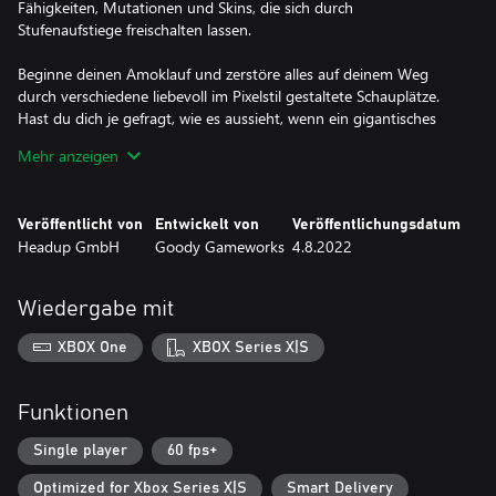
Fähigkeiten, Mutationen und Skins, die sich durch
Stufenaufstiege freischalten lassen.
Beginne deinen Amoklauf und zerstöre alles auf deinem Weg
durch verschiedene liebevoll im Pixelstil gestaltete Schauplätze.
Hast du dich je gefragt, wie es aussieht, wenn ein gigantisches
Monster eine Stadt im Wilden Westen plattmacht? Oder wie es
Mehr anzeigen
sich im Kampf gegen tapfere Tempelritter schlagen würde? In
Gigapocalypse findest du es heraus. Aber Vorsicht: Lästige
Soldaten, Zauberer, Drohnen und Mechas werden alles tun, um
Veröffentlicht von
Entwickelt von
Veröffentlichungsdatum
dich zu stoppen![Textflussumbruch]Mit jedem Versuch wird dein
Headup GmbH
Goody Gameworks
4.8.2022
Giga mächtiger, bis du es endlich zu den abwechslungsreichen,
epischen Bosskämpfen schaffst, die dich am Ende eines jeden
Levels erwarten.
Wiedergabe mit
Schließe Quests ab, umsorge dein Giga in Tamagotchi-ähnlichen
XBOX One
XBOX Series X|S
Minispielen, entdecke Geheimnisse, um dein Giga und sein
„Zuhause“ zu verbessern, und schalte putzige, aber tödliche
Begleiter frei, die mit dir auf die Reise gehen.
Funktionen
Gigapocalypse ist laut, Punk, Metal, Anarchie und eine
Single player
60 fps+
Liebeserklärung an Film- und Spieleklassiker. Es ist ein Spiel für
Optimized for Xbox Series X|S
Smart Delivery
das Kind in uns allen.