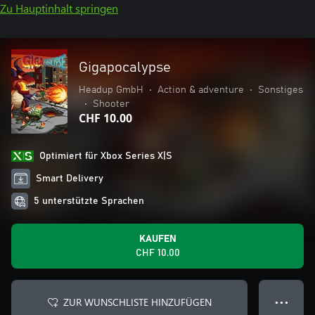
Zu Hauptinhalt springen
Gigapocalypse
Headup GmbH
•
Action & adventure
•
Sonstiges
•
Shooter
CHF 10.00
Optimiert für Xbox Series X|S
Smart Delivery
5 unterstützte Sprachen
KAUFEN
CHF 10.00
ZUR WUNSCHLISTE HINZUFÜGEN
● ● ●