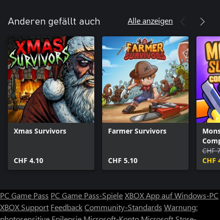
Alle anzeigen
Anderen gefällt auch
Xmas Survivors
Farmer Survivors
Mons
Comp
CHF 7
CHF 4.10
CHF 5.10
CHF 
PC Game Pass
PC Game Pass-Spiele
XBOX App auf Windows-PC
XBOX Support
Feedback
Community-Standards
Warnung:
photosensitive Epilepsie
Microsoft-Konto
Microsoft Store-