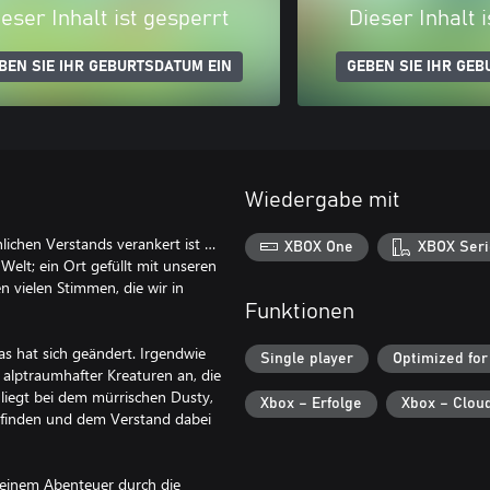
eser Inhalt ist gesperrt
Dieser Inhalt 
BEN SIE IHR GEBURTSDATUM EIN
GEBEN SIE IHR GEB
Wiedergabe mit
lichen Verstands verankert ist …
XBOX One
XBOX Seri
elt; ein Ort gefüllt mit unseren
 vielen Stimmen, die wir in
Funktionen
as hat sich geändert. Irgendwie
Single player
Optimized for
lptraumhafter Kreaturen an, die
 liegt bei dem mürrischen Dusty,
Xbox – Erfolge
Xbox – Clou
h finden und dem Verstand dabei
f einem Abenteuer durch die