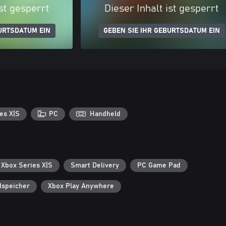
ist gesperrt
Dieser Inhalt ist gesperrt
URTSDATUM EIN
GEBEN SIE IHR GEBURTSDATUM EIN
es X|S
PC
Handheld
 Xbox Series X|S
Smart Delivery
PC Game Pad
dspeicher
Xbox Play Anywhere