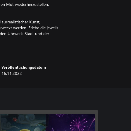
en Mut wiederherzustellen.
 surrealistischer Kunst,
rweckt werden. Erlebe die jeweils
lenden Uhrwerk-Stadt und der
hythmische Umgebung voller
e, wie deine Handlungen dieses
Veröffentlichungsdatum
nflussen.
16.11.2022
chlichen Ängsten zu stellen und
 Überwinde die Alpträume, indem
on Spieler. Schwing dein Schwert
 lösen und kombiniere beides in