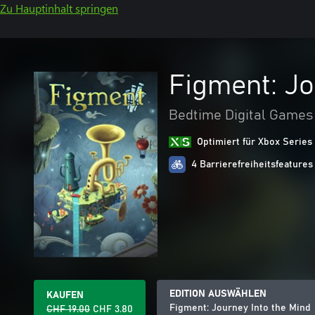
Zu Hauptinhalt springen
Figment: Jo
Bedtime Digital Games
Optimiert für Xbox Series
4 Barrierefreiheitsfeatures
EDITION AUSWÄHLEN
KAUFEN
Figment: Journey Into the Mind
CHF 19.00
CHF 3.80