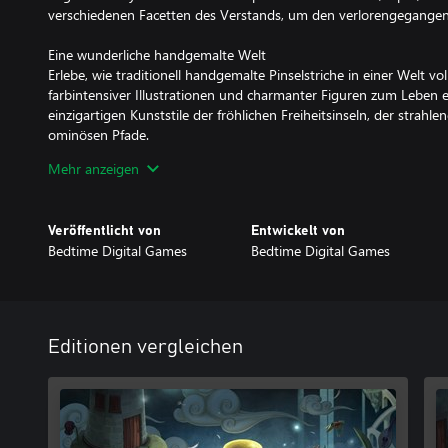
verschiedenen Facetten des Verstands, um den verlorengegangen
Eine wunderliche handgemalte Welt
Erlebe, wie traditionell handgemalte Pinselstriche in einer Welt voll
farbintensiver Illustrationen und charmanter Figuren zum Leben e
einzigartigen Kunststile der fröhlichen Freiheitsinseln, der strah
ominösen Pfade.
Mehr anzeigen
Genieße die Vielfalt musikalischer Leistungen
Musik ist ein wichtiger Bestandteil von Figment. Erkunde eine r
Trompetenbäume, Pianohäuser und singender Feinde und entdeck
Veröffentlicht von
Entwickelt von
musikalische Universum und seinen dynamischen Soundtrack beei
Bedtime Digital Games
Bedtime Digital Games
Bekämpfe Alpträume
Unternimm eine emotionale Reise, um dich den universellen mens
hilf Dusty, wieder Ruhe und Frieden in den Verstand zu bringen.
du ihre schmutzigen Tricks zu deinem Vorteil verwendest.
Editionen vergleichen
Benutze Muckis und Grips
Figment bietet verschiedene Herausforderungen für jegliche Art v
geschickt gegen die Feinde, streng deinen Grips an, um Puzzle zu
epischen musikalischen Boss-Kämpfen.