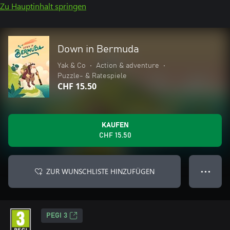
Zu Hauptinhalt springen
Down in Bermuda
Yak & Co
•
Action & adventure
•
Puzzle- & Ratespiele
CHF 15.50
KAUFEN
CHF 15.50
ZUR WUNSCHLISTE HINZUFÜGEN
● ● ●
PEGI 3