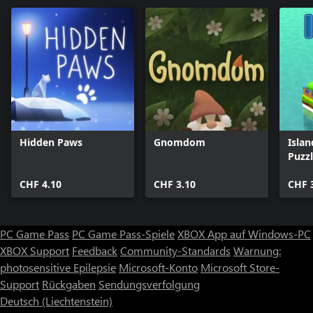
Hidden Paws
Gnomdom
Islan
Puzz
CHF 4.10
CHF 3.10
CHF 
PC Game Pass
PC Game Pass-Spiele
XBOX App auf Windows-PC
XBOX Support
Feedback
Community-Standards
Warnung:
photosensitive Epilepsie
Microsoft-Konto
Microsoft Store-
Support
Rückgaben
Sendungsverfolgung
Deutsch (Liechtenstein)