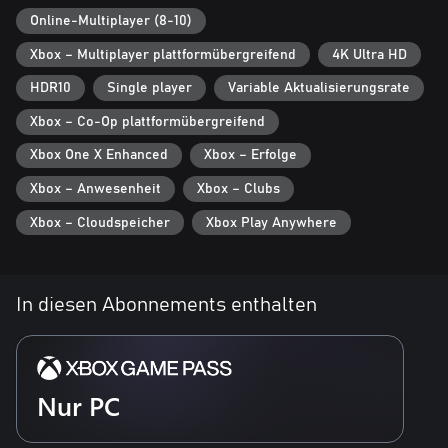
Core-Mitgliedschaft erforderlich (separat erhältlich). Spielen ist
Online-Multiplayer (8-10)
nur auf einem Gerät gleichzeitig möglich. Die
Systemanforderungen für Windows 10 können abweichen. Die
Xbox – Multiplayer plattformübergreifend
4K Ultra HD
Funktionen von Enhanced für Xbox One X werden in einem
Inhaltsupdate verfügbar gemacht. Weitere Informationen sind
HDR10
Single player
Variable Aktualisierungsrate
auf xbox.com/enhanced erhältlich. Die spezifischen
Xbox – Co-Op plattformübergreifend
Verbesserungen sind von Spiel zu Spiel unterschiedlich.
Xbox One X Enhanced
Xbox – Erfolge
Xbox – Anwesenheit
Xbox – Clubs
Xbox – Cloudspeicher
Xbox Play Anywhere
In diesen Abonnements enthalten
Nur PC