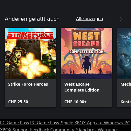
Alle anzeigen
Anderen gefällt auch
Strike Force Heroes
West Escape:
Mech
Complete Edition
CHF 25.50
CHF 10.00+
Kost
PC Game Pass
PC Game Pass-Spiele
XBOX App auf Windows-PC
XBOX Support
Feedback
Community-Standards
Warnung: