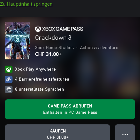
Zu Hauptinhalt springen
Crackdown 3
Xbox Game Studios
•
Action & adventure
CHF 31.00+
Xbox Play Anywhere
4 Barrierefreiheitsfeatures
8 unterstützte Sprachen
GAME PASS ABRUFEN
Enthalten in PC Game Pass
KAUFEN
● ● ●
CHF 31.00+