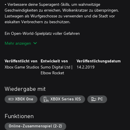
• Verbessere deine Superagent-Skills, um wahnwitzige
Geschwindigkeiten zu erreichen, Wolkenkratzer zu überspringen,
Lastwagen als Wurfgeschosse zu verwenden und die Stadt vor
eiskalten Verbrechern zu beschützen.
Ein Open-World-Spielplatz voller Gefahren
• Spiele allein oder im Koop-Modus mit einem Freund, um eine
Mehr anzeigen
riesige, vertikale Welt zu erkunden, Schurken zu unterwandern
und deren Kartell zu zerschlagen.
Veröffentlicht von
Entwickelt von
Veröffentlichungsdatum
Sag dem Verbrechen den Kampf an
Xbox Game Studios
Sumo Digital Ltd |
14.2.2019
• Locke rachgierige Schurken aus ihren Verstecken hervor, indem
Elbow Rocket
du Ziele erfüllst, ihre Geschäfte störst und hochrangige Schergen
ausschaltest.
Wiedergabe mit
Neue Multiplayer-„Abrisszone“
• In Crackdown 3 gibt es einen brandneuen, actiongeladenen
XBOX One
XBOX Series X|S
PC
Wettkampf mit verschiedenen Modi, in dem du die Zerstörung
deiner Umgebung zur ultimativen Waffe gegen Freunde und
Rivalen machen kannst.
Funktionen
***Für den Online-Multiplayer auf Xbox One ist eine Game Pass
Online-Zusammenspiel (2-2)