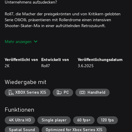
Unternehmens aufzudecken?
Roll7, die Macher der preisgekrönten und von Kritikern gelobten
Serie OlliOlli, präsentieren mit Rollerdrome einen intensiven
Shooter-Skater-Mix in einer aufrüttelnden Retrozukunft.
Hauptmerkmale:
Mehr anzeigen
● Ein unvergleichbarer Action-Shooter aus der
Verfolgerperspektive: Ein origineller Shooter-Skater-Mix, der
Veröffentlicht von
Entwickelt von
Veröffentlichungsdatum
rasante, instinktive Kämpfe mit flüssigen Bewegungen und
2K
Roll7
3.6.2025
trickreichen Mechanismen zu einer komplementären
Herausforderung verbindet.
Wiedergabe mit
● Beweise dein Können: Stelle dich beim Rollerdrome-Turnier
einer einzigartigen Herausforderung. Festige deine Position im
XBOX Series X|S
PC
Handheld
Feld mit Online-Bestenlisten und bringe dich mit dem
freischaltbaren „Blutdürstig“-Modus in einer extremen Prüfung
deines Könnens und deiner Beweglichkeit ans eigene Limit.
Funktionen
● Eine originale Identität – Ein brandneuer Original-Soundtrack,
4K Ultra HD
Single player
60 fps+
120 fps
der ikonische Sounds und Klänge aus der Epoche mit einer
Spatial Sound
Optimized for Xbox Series X|S
Spitzenproduktion verein, um dem Blutbad mit seinem speziellen