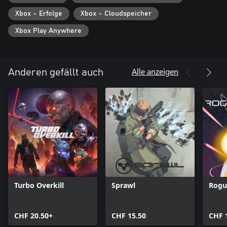
Comic-Stil die passende akustische Atmosphäre zu verleihen.
Xbox – Erfolge
Xbox – Cloudspeicher
● Eine finstere Verschwörung: Enthülle in diesem entfernten
Xbox Play Anywhere
Universum in einer Retrozukunft einen mysteriösen finsteren
Plan.
Alle anzeigen
Anderen gefällt auch
Turbo Overkill
Sprawl
Rogu
CHF 20.50+
CHF 15.50
CHF 