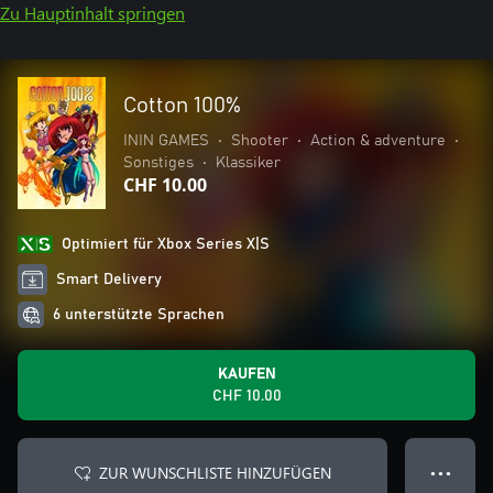
Zu Hauptinhalt springen
Cotton 100%
ININ GAMES
•
Shooter
•
Action & adventure
•
Sonstiges
•
Klassiker
CHF 10.00
Optimiert für Xbox Series X|S
Smart Delivery
6 unterstützte Sprachen
KAUFEN
CHF 10.00
ZUR WUNSCHLISTE HINZUFÜGEN
● ● ●