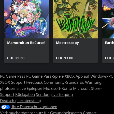
Mamorukun ReCurse!
Mostroscopy
Eart
CHF 25.50
CHF 13.00
CHF 
PC Game Pass
PC Game Pass-Spiele
XBOX App auf Windows-PC
XBOX Support
Feedback
Community-Standards
Warnung:
photosensitive Epilepsie
Microsoft-Konto
Microsoft Store-
Support
Rückgaben
Sendungsverfolgung
Deutsch (Liechtenstein)
Ihre Datenschutzoptionen
Verbraucherdatenschutz für Gesundheitsdaten
Contact