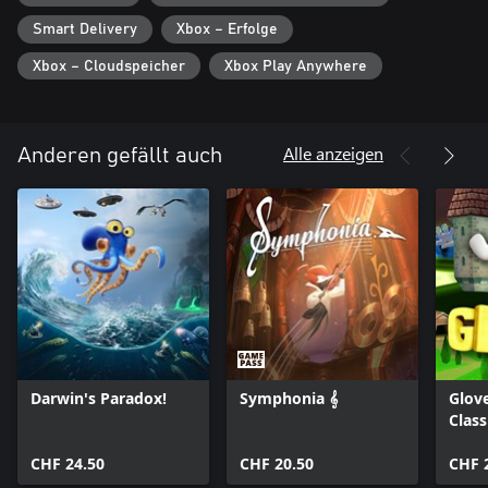
Smart Delivery
Xbox – Erfolge
Xbox – Cloudspeicher
Xbox Play Anywhere
Alle anzeigen
Anderen gefällt auch
Darwin's Paradox!
Symphonia 𝄞
Glov
Class
CHF 24.50
CHF 20.50
CHF 