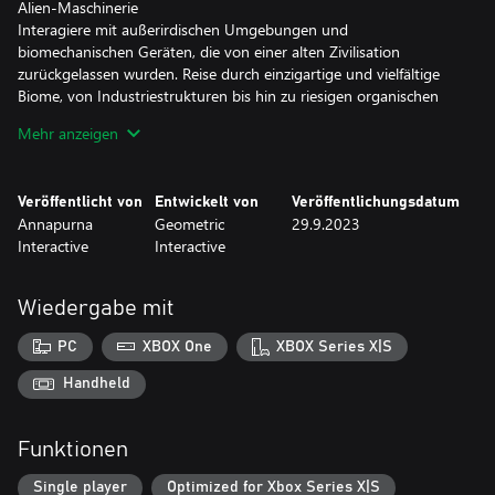
Alien-Maschinerie
Interagiere mit außerirdischen Umgebungen und
biomechanischen Geräten, die von einer alten Zivilisation
zurückgelassen wurden. Reise durch einzigartige und vielfältige
Biome, von Industriestrukturen bis hin zu riesigen organischen
Höhlen, und entdecke, wie sie miteinander verbunden sind.
Mehr anzeigen
Kugelfähigkeiten
Jede Kugel hat eine Fähigkeit, die freigeschaltet werden kann,
Veröffentlicht von
Entwickelt von
Veröffentlichungsdatum
wodurch die Kugel zu einem einzigartigen Werkzeug wird, das du
Annapurna
Geometric
29.9.2023
in anderen Welten verwenden kannst. Verwende diese
Interactive
Interactive
Fähigkeiten, um versteckte Pfade und Objekte aufzudecken,
Projektile abzufeuern, um Schalter auszulösen, und vieles mehr.
Wiedergabe mit
Monströse Wächter
Mächtige Wächter beschützen jede Welt, und du muss dich ihnen
PC
XBOX One
XBOX Series X|S
in erbitterten Kämpfen stellen. Jeder Kampf ist einzigartig und
erfordert, dass du neue und befriedigende Mechaniken
Handheld
beherrschst.
Funktionen
Single player
Optimized for Xbox Series X|S