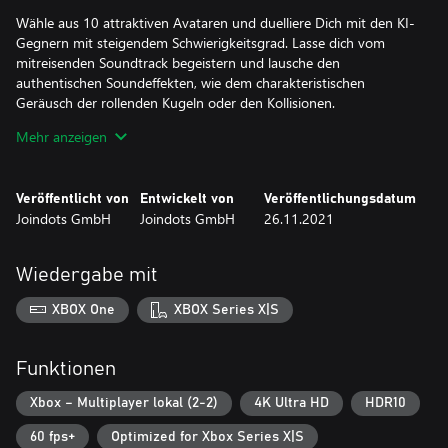
Wähle aus 10 attraktiven Avataren und duelliere Dich mit den KI-
Gegnern mit steigendem Schwierigkeitsgrad. Lasse dich vom
mitreisenden Soundtrack begeistern und lausche den
authentischen Soundeffekten, wie dem charakteristischen
Geräusch der rollenden Kugeln oder den Kollisionen.
Mehr anzeigen
Ziele genau, gib dem Stoß etwas Effet und spiele wie ein echter
Profi!
Veröffentlicht von
Entwickelt von
Veröffentlichungsdatum
Joindots GmbH
Joindots GmbH
26.11.2021
Wiedergabe mit
XBOX One
XBOX Series X|S
Funktionen
Xbox – Multiplayer lokal (2-2)
4K Ultra HD
HDR10
60 fps+
Optimized for Xbox Series X|S