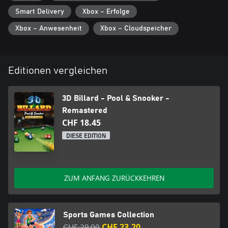
Smart Delivery
Xbox – Erfolge
Xbox – Anwesenheit
Xbox – Cloudspeicher
Editionen vergleichen
3D Billard - Pool & Snooker -
Remastered
CHF 18.45
DIESE EDITION
ZUM ANFANG ZURÜCKKEHREN
Sports Games Collection
CHF 29.00
CHF 23.20