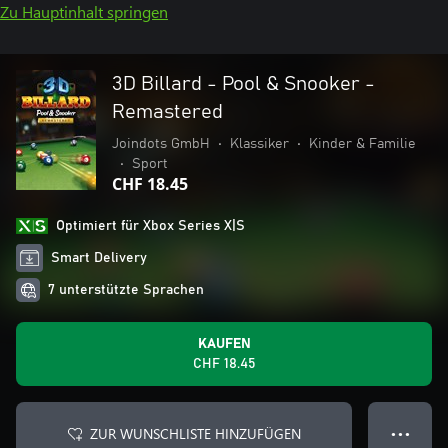
Zu Hauptinhalt springen
3D Billard - Pool & Snooker -
Remastered
Joindots GmbH
•
Klassiker
•
Kinder & Familie
•
Sport
CHF 18.45
Optimiert für Xbox Series X|S
Smart Delivery
7 unterstützte Sprachen
KAUFEN
CHF 18.45
ZUR WUNSCHLISTE HINZUFÜGEN
● ● ●