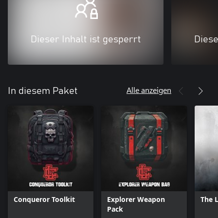
Dieser Inhalt ist gesperrt
Diese
Alle anzeigen
In diesem Paket
Conqueror Toolkit
Explorer Weapon
The 
Pack