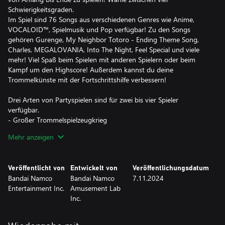
Schwierigkeitsgraden.
Im Spiel sind 76 Songs aus verschiedenen Genres wie Anime,
VOCALOID™, Spielmusik und Pop verfügbar! Zu den Songs
gehören Gurenge, My Neighbor Totoro - Ending Theme Song,
Charles, MEGALOVANIA, Into The Night, Feel Special und viele
mehr! Viel Spaß beim Spielen mit anderen Spielern oder beim
Kampf um den Highscore! Außerdem kannst du deine
Trommelkünste mit der Fortschrittshilfe verbessern!
Drei Arten von Partyspielen sind für zwei bis vier Spieler
verfügbar.
- Großer Trommelspielzeugkrieg
Spiele zu Liedern und setze Spielzeuge ein, um die Spielzeuge
Mehr anzeigen
deines Gegners zu besiegen und dir den Sieg zu schnappen!
- Don-chan-Band
Arbeitet als Vierergruppen zusammen, um erfolgreiche Konzerte
Veröffentlicht von
Entwickelt von
Veröffentlichungsdatum
zu absolvieren!
Bandai Namco
Bandai Namco
7.11.2024
- Lauf!-Ninja-Dojo
Entertainment Inc.
Amusement Lab
Werde zum Ninja und absolviere mit bis zu vier anderen Spielern
Inc.
Rennen! Meistere mehrere Hindernisse und kämpfe um Platz 1!
Online-Partien