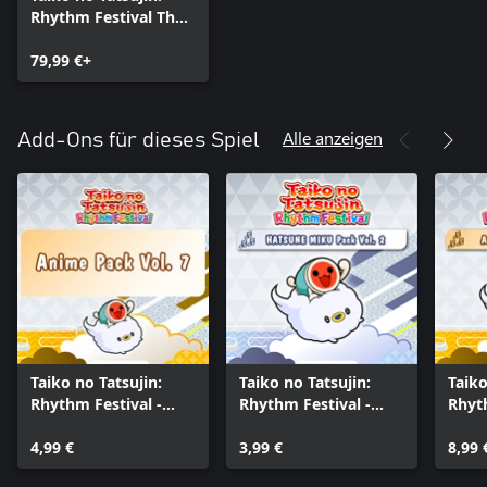
Rhythm Festival The
Setlist Edition
79,99 €+
Alle anzeigen
Add-Ons für dieses Spiel
Taiko no Tatsujin:
Taiko no Tatsujin:
Taiko
Rhythm Festival -
Rhythm Festival -
Rhyth
Anime Pack Vol. 7
HATSUNE MIKU Pack
Anim
4,99 €
Vol. 2
3,99 €
Colle
8,99 