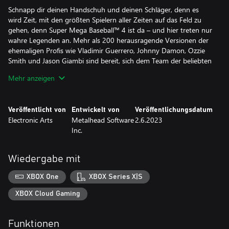
Schnapp dir deinen Handschuh und deinen Schläger, denn es
wird Zeit, mit den größten Spielern aller Zeiten auf das Feld zu
gehen, denn Super Mega Baseball™ 4 ist da – und hier treten nur
wahre Legenden an. Mehr als 200 herausragende Versionen der
ehemaligen Profis wie Vladimir Guerrero, Johnny Damon, Ozzie
Smith und Jason Giambi sind bereit, sich dem Team der beliebten
Super-Mega League-All-Stars anzuschließen. Der einzigartige
Mehr anzeigen
Arcade-Stil der Reihe, in Kombination mit dem immersiven
Gameplay, kehrt zurück während Baseball gerade noch
spannender und besser wird, als je zuvor. Außerdem erhält Super
Veröffentlicht von
Entwickelt von
Veröffentlichungsdatum
Mega Baseball 4 die bisher umfangreichsten Präsentations-
Electronic Arts
Metalhead Software
2.6.2023
Upgrades der Reihe, mit atemberaubenden neuen Grafiken von
Inc.
Animationen über Charaktere bis hin zu den Stadien sowie
kristallklaren Audio-Upgrades vom Dugout bis zur Tribüne.
Verpasse außerdem nicht die zahlreichen neuen Features, die sich
Wiedergabe mit
unter anderem die Community gewünscht hat, wie das erweiterte
Eigenschaftssystem mit Teamchemie, Shuffle Draft und 6
XBOX One
XBOX Series X|S
brandneue Stadien. Um eine größere und verbundenere
Spielerschaft zu schaffen, wurde der plattformübergreifende
XBOX Cloud Gaming
Mehrspielermodus um generationenübergreifendes
Matchmaking in Wimpelrennen und Online-Ligen erweitert. So
Funktionen
kann jeder mit seinen online Freund:innen auf noch mehr