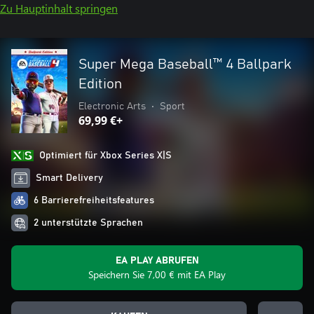
Zu Hauptinhalt springen
Super Mega Baseball™ 4 Ballpark
Edition
Electronic Arts
•
Sport
69,99 €+
Optimiert für Xbox Series X|S
Smart Delivery
6 Barrierefreiheitsfeatures
2 unterstützte Sprachen
EA PLAY ABRUFEN
Speichern Sie 7,00 € mit EA Play