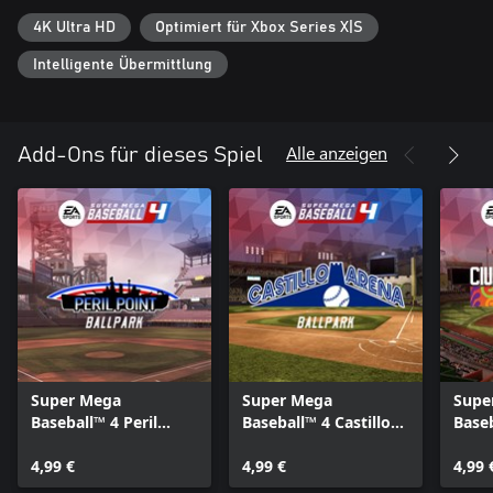
Spielsystemen Home-Runs erzielen.
4K Ultra HD
Optimiert für Xbox Series X|S
*Spielfortschritte werden möglicherweise nicht zwischen den
Intelligente Übermittlung
Plattformen übertragen.
Es gelten Bedingungen und Beschränkungen. Weitere Details
unter ea.com/de-de/legal.
Alle anzeigen
Add-Ons für dieses Spiel
Super Mega
Super Mega
Supe
Baseball™ 4 Peril
Baseball™ 4 Castillo
Base
Point Stadium
Arena Stadium
de C
4,99 €
4,99 €
4,99 