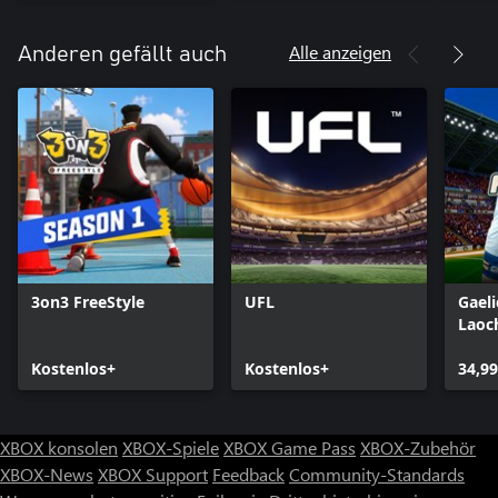
Alle anzeigen
Anderen gefällt auch
3on3 FreeStyle
UFL
Gaeli
Laoc
Kostenlos+
Kostenlos+
34,99
XBOX konsolen
XBOX-Spiele
XBOX Game Pass
XBOX-Zubehör
XBOX-News
XBOX Support
Feedback
Community-Standards