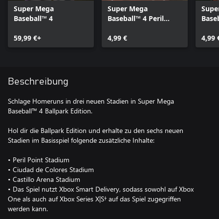
Super Mega
Super Mega
Supe
Baseball™ 4
Baseball™ 4 Peril
Base
Point Stadium
de C
59,99 €+
4,99 €
4,99 
Beschreibung
Schlage Homeruns in drei neuen Stadien in Super Mega
Baseball™ 4 Ballpark Edition.
Hol dir die Ballpark Edition und erhalte zu den sechs neuen
Stadien im Basisspiel folgende zusätzliche Inhalte:
• Peril Point Stadium
• Ciudad de Colores Stadium
• Castillo Arena Stadium
• Das Spiel nutzt Xbox Smart Delivery, sodass sowohl auf Xbox
One als auch auf Xbox Series X|S† auf das Spiel zugegriffen
werden kann.