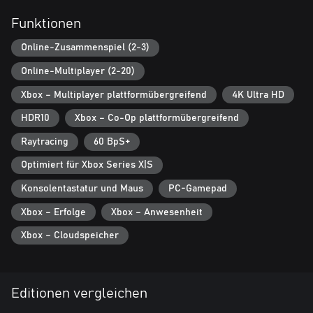
Mitgliedschaft (separat erhältlich).
Funktionen
Internetverbindung, Ubisoft-Konto, Microsoft-Konto und Game
Pass Ultimate oder Core (Abonnements separat erhältlich)
Online-Zusammenspiel (2-3)
erforderlich, um auf Online-Multiplayer/-Features zuzugreifen.
Online-Multiplayer (2-20)
Xbox – Multiplayer plattformübergreifend
4K Ultra HD
HDR10
Xbox – Co-Op plattformübergreifend
Raytracing
60 BpS+
Optimiert für Xbox Series X|S
Konsolentastatur und Maus
PC-Gamepad
Xbox – Erfolge
Xbox – Anwesenheit
Xbox – Cloudspeicher
Editionen vergleichen