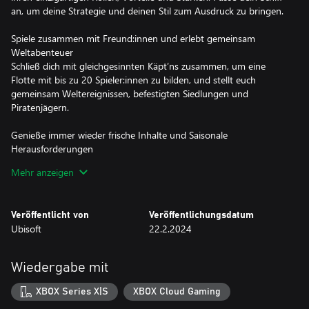
an, um deine Strategie und deinen Stil zum Ausdruck zu bringen.
Spiele zusammen mit Freund:innen und erlebt gemeinsam
Weltabenteuer
Schließ dich mit gleichgesinnten Käpt’ns zusammen, um eine
Flotte mit bis zu 20 Spieler:innen zu bilden, und stellt euch
gemeinsam Weltereignissen, befestigten Siedlungen und
Piratenjägern.
Genieße immer wieder frische Inhalte und Saisonale
Herausforderungen
Trotze neuen Gefahren und mythischen Begegnungen, während
Mehr anzeigen
die Welt stetig um neue Inhalte erweitert wird.
Setze die Segel und stich in in die immersive See
Veröffentlicht von
Veröffentlichungsdatum
Reise durch den wunderbar realisierten Indischen Ozean mit
Ubisoft
22.2.2024
dynamischem Wetter, Feindlichen Fraktionen, lauernden
Bedrohungen und Gelegenheiten für riskante und doch
lohnenswerte Begegnungen.
Wiedergabe mit
Benötigt werden eine ständige Internetverbindung, ein Ubisoft-
XBOX Series X|S
XBOX Cloud Gaming
und Microsoft-Konto und eine Game Pass Ultimate- oder Core-