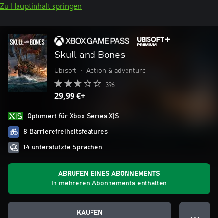
Zu Hauptinhalt springen
Skull and Bones
Ubisoft
•
Action & adventure
396
29,99 €+
Optimiert für Xbox Series X|S
8 Barrierefreiheitsfeatures
14 unterstützte Sprachen
ABRUFEN EINES ABONNEMENTS
In mehreren Abonnements enthalten
KAUFEN
● ● ●