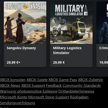
Sengoku Dynasty
Military Logistics
Crim
Simulator
29,99 €+
29,99 €
19,99
XBOX konsolen
XBOX-Spiele
XBOX Game Pass
XBOX-Zubehör
XBOX-News
XBOX Support
Feedback
Community-Standards
Warnung: photosensitive Epilepsie
Drittanbieterhinweise
Microsoft-Konto
Microsoft Store-Support
Rückgaben
Sendungsverfolgung