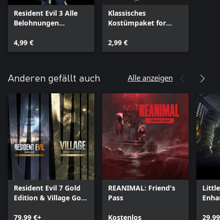
Resident Evil 3 Alle
Klassisches
Belohnungen
Kostümpaket for
freischalten for
Windows
Windows
4,99 €
2,99 €
Alle anzeigen
Anderen gefällt auch
Resident Evil 7 Gold
REANIMAL: Friend's
Littl
Edition & Village Gold
Pass
Enha
Edition
Comp
79,99 €+
Kostenlos
29,99