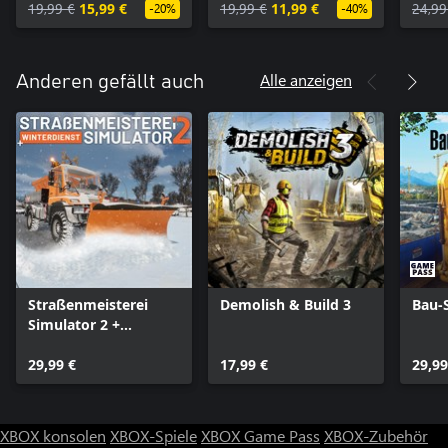
Expansion
19,99 €
15,99 €
Expansion
19,99 €
11,99 €
24,99
-20%
-40%
Alle anzeigen
Anderen gefällt auch
Straßenmeisterei
Demolish & Build 3
Bau-
Simulator 2 +
Winterdienst
29,99 €
17,99 €
29,99
XBOX konsolen
XBOX-Spiele
XBOX Game Pass
XBOX-Zubehör