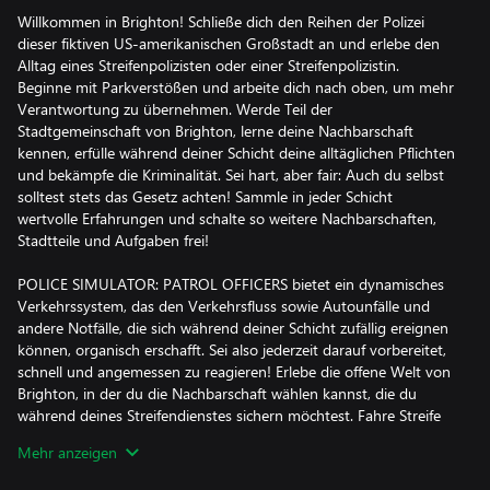
Willkommen in Brighton! Schließe dich den Reihen der Polizei
dieser fiktiven US-amerikanischen Großstadt an und erlebe den
Alltag eines Streifenpolizisten oder einer Streifenpolizistin.
Beginne mit Parkverstößen und arbeite dich nach oben, um mehr
Verantwortung zu übernehmen. Werde Teil der
Stadtgemeinschaft von Brighton, lerne deine Nachbarschaft
kennen, erfülle während deiner Schicht deine alltäglichen Pflichten
und bekämpfe die Kriminalität. Sei hart, aber fair: Auch du selbst
solltest stets das Gesetz achten! Sammle in jeder Schicht
wertvolle Erfahrungen und schalte so weitere Nachbarschaften,
Stadtteile und Aufgaben frei!
POLICE SIMULATOR: PATROL OFFICERS bietet ein dynamisches
Verkehrssystem, das den Verkehrsfluss sowie Autounfälle und
andere Notfälle, die sich während deiner Schicht zufällig ereignen
können, organisch erschafft. Sei also jederzeit darauf vorbereitet,
schnell und angemessen zu reagieren! Erlebe die offene Welt von
Brighton, in der du die Nachbarschaft wählen kannst, die du
während deines Streifendienstes sichern möchtest. Fahre Streife
in drei einzigartigen Stadtteilen, die jeweils mehrere
Mehr anzeigen
Nachbarschaften umfassen. Jede Nachbarschaft versprüht ein
einzigartiges Flair, von den Wolkenkratzern in Downtown bis hin