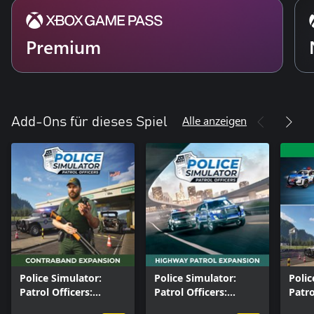
Premium
Alle anzeigen
Add-Ons für dieses Spiel
Police Simulator:
Police Simulator:
Polic
Patrol Officers:
Patrol Officers:
Patro
Contraband
Highway Patrol
Seas