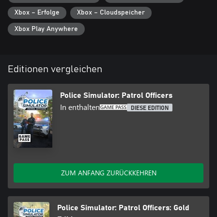
Simulations-Modus für erfahrene Spieler, die ein möglichst
authentisches Spielerlebnis suchen, sowie einen Vereinfachten
Xbox – Erfolge
Xbox – Cloudspeicher
Modus für alle, die eine etwas entspanntere Streife durch die
Xbox Play Anywhere
Straßen von Brighton vorziehen.
Editionen vergleichen
Police Simulator: Patrol Officers
In enthalten
DIESE EDITION
ZUM ANFANG ZURÜCKKEHREN
Police Simulator: Patrol Officers: Gold