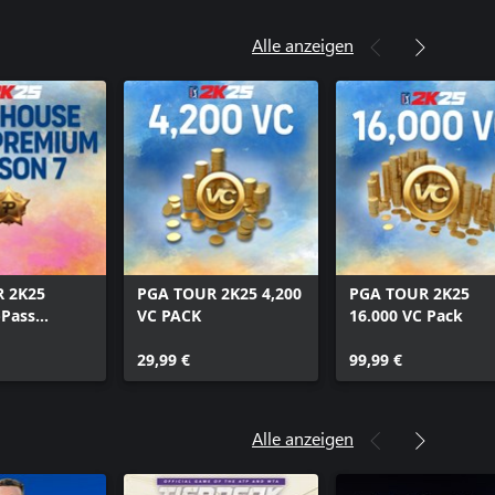
2K25 Sun Day Red Pack
2K25 1.300 VC PACK
Alle anzeigen
2K25 7.500 VC PACK
 2K25
PGA TOUR 2K25 4,200
PGA TOUR 2K25
-Pass
VC PACK
16.000 VC Pack
 Saison 7
29,99 €
99,99 €
Alle anzeigen