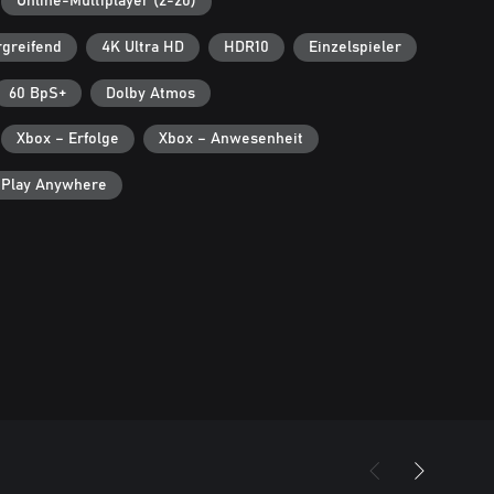
Online-Multiplayer (2-20)
rgreifend
4K Ultra HD
HDR10
Einzelspieler
60 BpS+
Dolby Atmos
Xbox – Erfolge
Xbox – Anwesenheit
 Play Anywhere