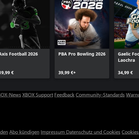
Axis Football 2026
PBA Pro Bowling 2026
Gaelic Foo
Laochra
19,99 €
39,99 €+
34,99 €
BOX-News
XBOX Support
Feedback
Community-Standards
Warnu
nden
Abo kündigen
Impressum
Datenschutz und Cookies
Cookies