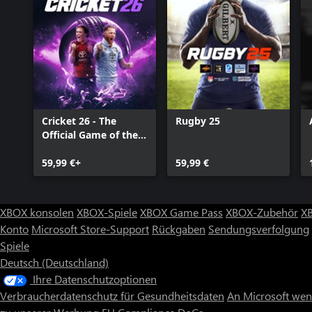
Cricket 26 - The
Rugby 25
Official Game of the
Ashes
59,99 €+
59,99 €
XBOX konsolen
XBOX-Spiele
XBOX Game Pass
XBOX-Zubehör
X
Konto
Microsoft Store-Support
Rückgaben
Sendungsverfolgung
Spiele
Deutsch (Deutschland)
Ihre Datenschutzoptionen
Verbraucherdatenschutz für Gesundheitsdaten
An Microsoft we