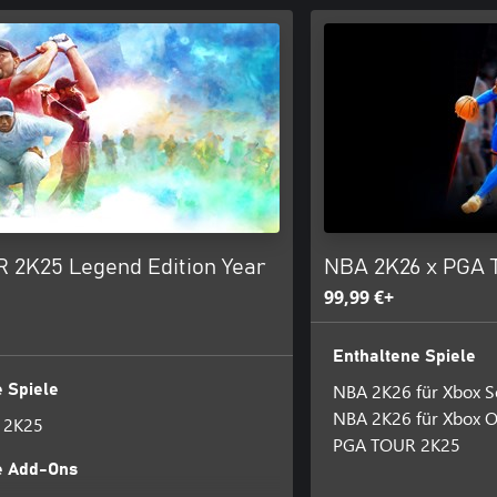
 2K25 Legend Edition Year
NBA 2K26 x PGA 
99,99 €+
Enthaltene Spiele
NBA 2K26 für Xbox Se
 Spiele
NBA 2K26 für Xbox 
 2K25
PGA TOUR 2K25
e Add-Ons