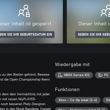
eser Inhalt ist gesperrt
Dieser Inhalt 
BEN SIE IHR GEBURTSDATUM EIN
GEBEN SIE IHR GEB
Wiedergabe mit
u zu den Besten gehörst. Beweise
XBOX Series X|S
PC
und die Open Championship feiern
Funktionen
n dem dein Vermächtnis mit jeder
hm mit neuen MyPLAYER-
Xbox – Co-Op lokal (2-4)
On
 noch besseren Platz-Designer-
en in den Modi Rangliste, Freizeit