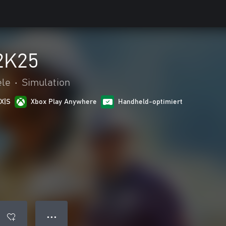
2K25
ele
•
Simulation
 X|S
Xbox Play Anywhere
Handheld-optimiert
● ● ●