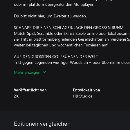
oder im plattformübergreifenden Multiplayer.
Du bist nicht hier, um Zweiter zu werden.
SCHNAPP DIR EINEN SCHLÄGER. JAGE DEN GROSSEN RUHM.
Match-Spiel, Scramble oder Skins? Spiele online oder lokal zus
sie. Tritt in plattformübergreifenden Gesellschaften an, verdiene
weiter bei täglichen und wöchentlichen Turnieren auf.
AUF DEN GRÖSSTEN GOLFBÜHNEN DER WELT
Tritt gegen Legenden wie Tiger Woods an − oder übernimm diese R
heißt, einige der schwierigsten Plätze der Welt zu bespielen. Gan
Mehr anzeigen
deine Stärke bei der PGA Championship, den U.S. Open und der
DEINE KARRIERE. DEIN VERMÄCHTNIS. DEIN WEG.
Veröffentlicht von
Entwickelt von
Simuliere dynamische Runden, trainiere für Turniere und entwickl
2K
HB Studios
Attributpunkte- und Ausrüstungsfortschrittsysteme weiter.
SAISONS. WIEDER DA UND BESSER ALS JE ZUVOR.
Verdiene Belohnungen, klettere in der Rangliste nach oben und 
Updates. Spiele in deinem eigenen Tempo durch vergangene Sais
Editionen vergleichen