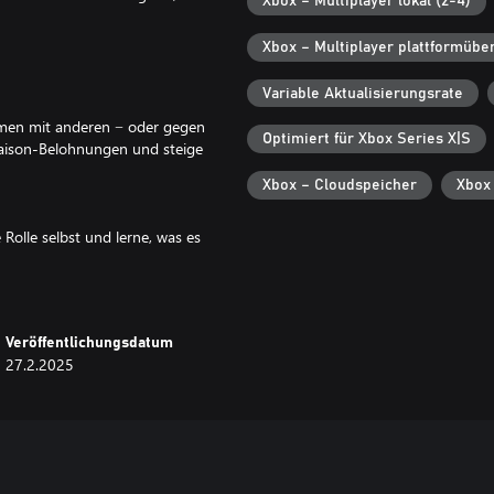
Xbox – Multiplayer lokal (2-4)
Xbox – Multiplayer plattformübe
Variable Aktualisierungsrate
ammen mit anderen − oder gegen
Optimiert für Xbox Series X|S
 Saison-Belohnungen und steige
Xbox – Cloudspeicher
Xbox
olle selbst und lerne, was es
z neu bei PGA TOUR 2K: Stelle
 Open Championship unter Beweis.
Veröffentlichungsdatum
e deinen Spieler durch neue
27.2.2025
genieße regelmäßig Content-
ons.