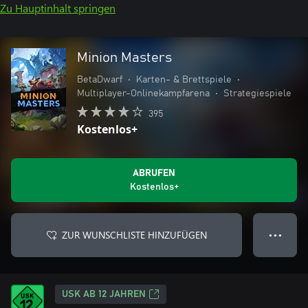
Zu Hauptinhalt springen
Minion Masters
BetaDwarf
•
Karten- & Brettspiele
•
Multiplayer-Onlinekampfarena
•
Strategiespiele
395
Kostenlos+
ABRUFEN
Kostenlos+
ZUR WUNSCHLISTE HINZUFÜGEN
● ● ●
USK AB 12 JAHREN