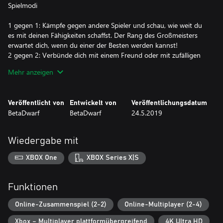
Spielmodi
1 gegen 1: Kämpfe gegen andere Spieler und schau, wie weit du
es mit deinen Fähigkeiten schaffst. Der Rang des Großmeisters
erwartet dich, wenn du einer der Besten werden kannst!
2 gegen 2: Verbünde dich mit einem Freund oder mit zufälligen
Partnern, um andere Teams auszuschalten in diesen
Mehr anzeigen
unglaublichen 2 gegen 2 Kämpfen. Doppelt so viele Diener,
doppelt so viel Action!
1 gegen 1 Draft: Erstelle ein Deck aus einer zufälligen Auswahl an
Veröffentlicht von
Entwickelt von
Veröffentlichungsdatum
Karten. Du bekommst bessere Belohnungen, wenn du mehr
BetaDwarf
BetaDwarf
24.5.2019
Gegner besiegst, aber sei vorsichtig: 3 Niederlagen und du bist
raus!
Chaos: Jede Woche neue verrückte Regeln zum Ausprobieren!
Wiedergabe mit
Legendäre Meister
XBOX One
XBOX Series X|S
Du musst lernen, wie du die Fähigkeiten deines Meisters
bestmöglich einsetzt und dein Deck um ihn herum aufbaust, um
Funktionen
zu siegen! Jeder Meister hat eine einzigartige Persönlichkeit und
einen eigenen Spielstil, so entstehen Möglichkeiten für
Online-Zusammenspiel (2-2)
Online-Multiplayer (2-4)
verschiedene Strategien! Nur die ehrgeizigsten Spieler können
Xbox – Multiplayer plattformübergreifend
4K Ultra HD