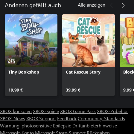
Alle anzeigen
Anderen gefällt auch
Tiny Bookshop
Cat Rescue Story
Bloc
19,99 €
39,99 €
9,99 
XBOX konsolen
XBOX-Spiele
XBOX Game Pass
XBOX-Zubehör
XBOX-News
XBOX Support
Feedback
Community-Standards
Warnung: photosensitive Epilepsie
Drittanbieterhinweise
Microsoft-Konto
Microsoft Store-Support
Rückgaben