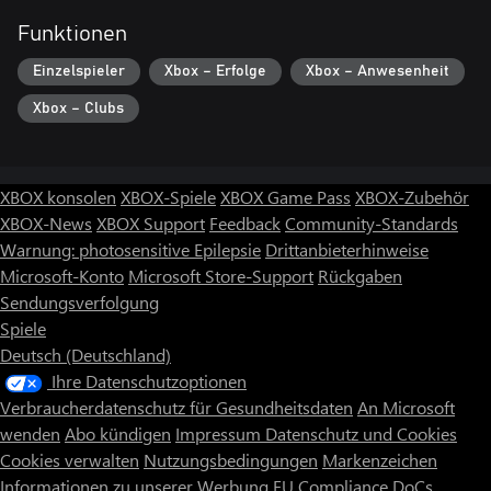
Funktionen
Einzelspieler
Xbox – Erfolge
Xbox – Anwesenheit
Xbox – Clubs
XBOX konsolen
XBOX-Spiele
XBOX Game Pass
XBOX-Zubehör
XBOX-News
XBOX Support
Feedback
Community-Standards
Warnung: photosensitive Epilepsie
Drittanbieterhinweise
Microsoft-Konto
Microsoft Store-Support
Rückgaben
Sendungsverfolgung
Spiele
Deutsch (Deutschland)
Ihre Datenschutzoptionen
Verbraucherdatenschutz für Gesundheitsdaten
An Microsoft
wenden
Abo kündigen
Impressum
Datenschutz und Cookies
Cookies verwalten
Nutzungsbedingungen
Markenzeichen
Informationen zu unserer Werbung
EU Compliance DoCs