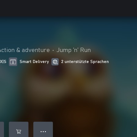
Action & adventure
•
Jump ’n’ Run
 X|S
Smart Delivery
2 unterstützte Sprachen
● ● ●