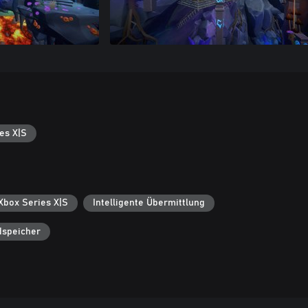
es X|S
 Xbox Series X|S
Intelligente Übermittlung
dspeicher